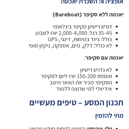
אופציה 4: השכרת יאכטה
יאכטה ללא סקיפר (Bareboat)
:
דורש רישיון סקיפר בינלאומי
35-45 רגל: 2,000-4,000 יורו לשבוע
כולל: ציוד בטיחות, דינגי, GPS
לא כולל: דלק, מים, אספקה, ניקיון סופי
יאכטה עם סקיפר
:
לא נדרש רישיון
תוספת 150-200 יורו ליום לסקיפר
הסקיפר מכיר את האזור היטב
אידיאלי למי שרוצה ללמוד
תכנון המסע – טיפים מעשיים
מתי להזמין
יולי-אוגוסט
: הזמינו לפחות חודש מראש