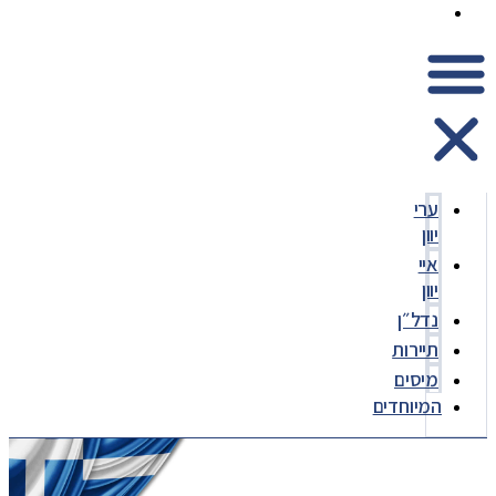
המיוחדים
ערי
יוון
איי
יוון
נדל״ן
תיירות
מיסים
המיוחדים