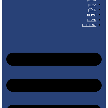
איי יוון
נדל״ן
תיירות
מיסים
המיוחדים