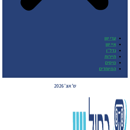
ערי יוון
איי יוון
נדל״ן
תיירות
מיסים
המיוחדים
GREECE WEATHER
ש' אוג' 2026