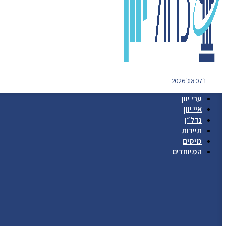
ו' 07 אוג' 2026
ערי יוון
איי יוון
נדל״ן
תיירות
מיסים
המיוחדים