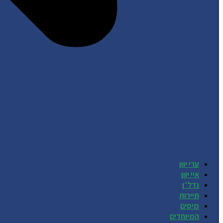
ערי יוון
איי יוון
נדל״ן
תיירות
מיסים
המיוחדים