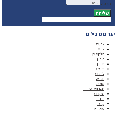
הודעה
שליחה
יעדים מובילים
ארגוס
איי יוון
חלקידיקי
פיליון
פיליון
פיראוס
לינדוס
חאניה
זגוריה
מקדוניה היוונית
מיקונוס
כרתים
קורפו
סנטוריני