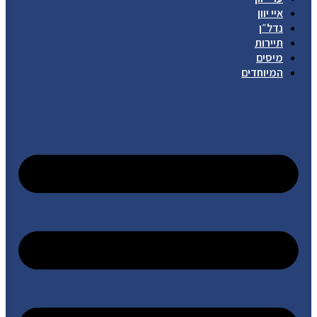
איי יוון
נדל״ן
תיירות
מיסים
המיוחדים