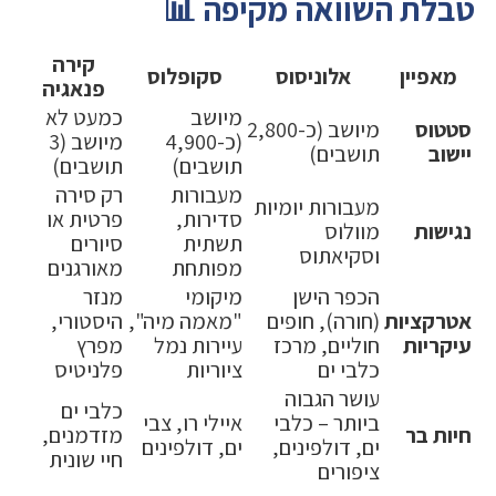
טבלת השוואה מקיפה 📊
קירה
מאפיין
אלוניסוס
סקופלוס
פנאגיה
מיושב
כמעט לא
סטטוס
מיושב (כ-2,800
(כ-4,900
מיושב (3
יישוב
תושבים)
תושבים)
תושבים)
מעבורות
רק סירה
מעבורות יומיות
סדירות,
פרטית או
נגישות
מוולוס
תשתית
סיורים
וסקיאתוס
מפותחת
מאורגנים
הכפר הישן
מיקומי
מנזר
אטרקציות
(חורה), חופים
"מאמה מיה",
היסטורי,
עיקריות
חוליים, מרכז
עיירות נמל
מפרץ
כלבי ים
ציוריות
פלניטיס
עושר הגבוה
כלבי ים
ביותר – כלבי
איילי רו, צבי
חיות בר
מזדמנים,
ים, דולפינים,
ים, דולפינים
חיי שונית
ציפורים