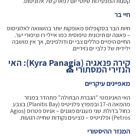
קטנות המפעילות שיוטי יום לפארק של אלוניסוס.
חיי בר
חיות הבר בסקופלוס מאופקות יותר בהשוואה לאלוניסוס
– פאונה ים תיכונית טיפוסית כמו איילי רו וציפורי יער.
החיים הימיים כוללים צבי ים ודולפינים, אך אין מושבה
ילידית של כלבי ים נזיריים.
קירה פנאגיה (Kyra Panagia): האי
הנזירי המסתורי ⛪
מאפיינים עיקריים
האי האניגמטי "הגברת הבתולה" מתהדר במנזר
מהמאה ה-17 ובמפרץ פלניטיס (Planitis Bay) בצבע
כחול בדולח. שני מעגנים מוגנים – אגיוס פטרוס (Agios
Petros) ופלניטיס – מציעים נקודות שחייה רגועות.
המנזר ההיסטורי