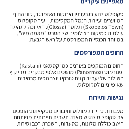
מאפיינים עיקריים
סקופלוס ידוע בגבעותיו הירוקות האזמרגד, קווי החוף
המיוערים ועיירות הנמל המקסימות – עיר סקופלוס
(Skopelos Town) וגלוסה (Glossa). האי זכה לתהילה
עולמית כמיקום הצילומים של הסרט "מאמה מיה",
במיוחד הכנסייה המפורסמת על ראש הגבעה.
החופים המפורסמים
החופים המוקפים באורנים כמו קסטאני (Kastani)
ופנורמוס (Panormos) מושכים אלפי מבקרים מדי קיץ.
השילוב של יער ירוק וים טורקיז יוצר נופים מרהיבים
שאופייניים לסקופלוס.
נגישות ותיירות
מעבורות סדירות מוולוס וחיבורים מסקיאתוס הופכים
את סקופלוס לנגיש מאוד. תשתית תיירותית מפותחת
היטב כוללת מלונות, מסעדות, השכרת רכב וסירות