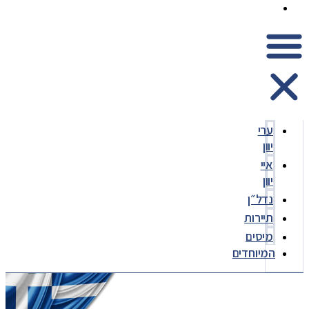
המיוחדים
ערי
יוון
איי
יוון
נדל״ן
תיירות
מיסים
המיוחדים