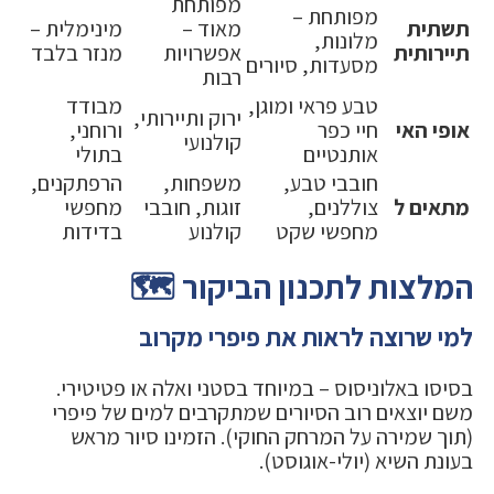
מפותחת
מפותחת –
תשתית
מאוד –
מינימלית –
מלונות,
תיירותית
אפשרויות
מנזר בלבד
מסעדות, סיורים
רבות
טבע פראי ומוגן,
מבודד
ירוק ותיירותי,
אופי האי
חיי כפר
ורוחני,
קולנועי
אותנטיים
בתולי
חובבי טבע,
משפחות,
הרפתקנים,
מתאים ל
צוללנים,
זוגות, חובבי
מחפשי
מחפשי שקט
קולנוע
בדידות
המלצות לתכנון הביקור 🗺️
למי שרוצה לראות את פיפרי מקרוב
בסיסו באלוניסוס – במיוחד בסטני ואלה או פטיטירי.
משם יוצאים רוב הסיורים שמתקרבים למים של פיפרי
(תוך שמירה על המרחק החוקי). הזמינו סיור מראש
בעונת השיא (יולי-אוגוסט).