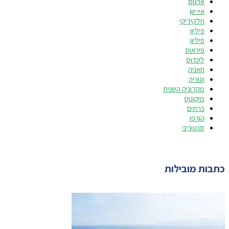
ארגוס
איי יוון
חלקידיקי
פיליון
פיליון
פיראוס
לינדוס
חאניה
זגוריה
מקדוניה היוונית
מיקונוס
כרתים
קורפו
סנטוריני
כתבות מובילות