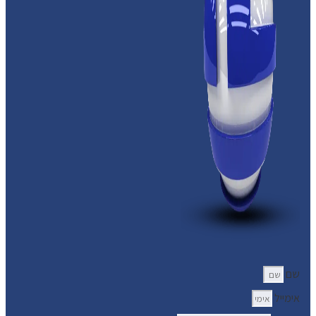
שם
אימייל