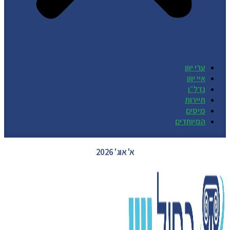
ערי יוון
איי יוון
נדל״ן
תיירות
מיסים
המיוחדים
GREECE WEATHER
א' אוג' 2026