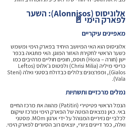
אלוניסוס (Alonnisos): השער
לפארק הימי 🚪
מאפיינים עיקריים
אלוניסוס הוא האי המיושב היחיד בפארק הימי ומשמש
כשער הראשי לחקירת האזור המוגן. האי מתגאה בכפר
ישן (חורה – Hora) תוסס, חופים חוליים מרהיבים כמו
כריסי מיליה (Chrisi Milia) ולפטוס ג'אלוס (Leftos
Gialos), ומפרצונים צלולים כבדולח בסטני ואלה (Steni
Vala).
נמלים מרכזיים ותשתיות
הנמל הראשי פטיטירי (Patitiri) מהווה את מרכז החיים
באי. כאן נמצאים המטה של הפארק הימי ומרכז שיקום
לכלבי ים נזיריים המנוהל על ידי ארגון MOm. מסטני
ואלה, כפר דייגים ציורי, יוצאים רוב הסיורים לפארק הימי.