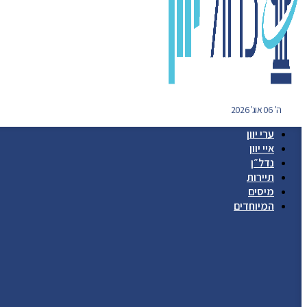
ה' 06 אוג' 2026
ערי יוון
איי יוון
נדל״ן
תיירות
מיסים
המיוחדים