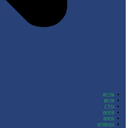
ערי יוון
איי יוון
נדל״ן
תיירות
מיסים
המיוחדים