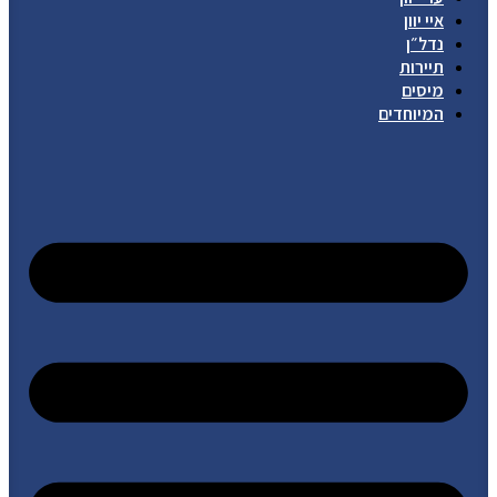
איי יוון
נדל״ן
תיירות
מיסים
המיוחדים