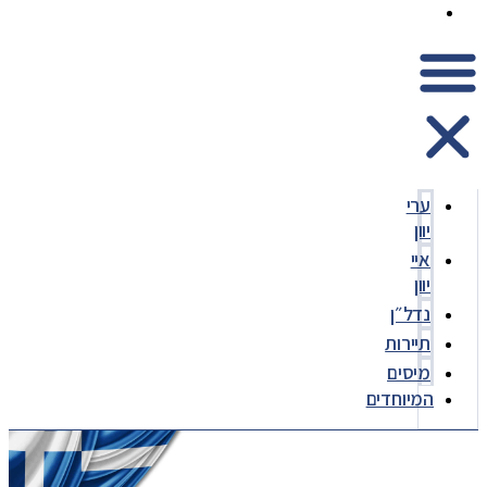
המיוחדים
ערי
יוון
איי
יוון
נדל״ן
תיירות
מיסים
המיוחדים