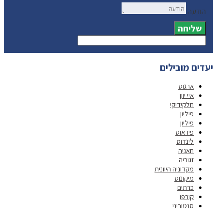
הודעה
שליחה
יעדים מובילים
ארגוס
איי יוון
חלקידיקי
פיליון
פיליון
פיראוס
לינדוס
חאניה
זגוריה
מקדוניה היוונית
מיקונוס
כרתים
קורפו
סנטוריני