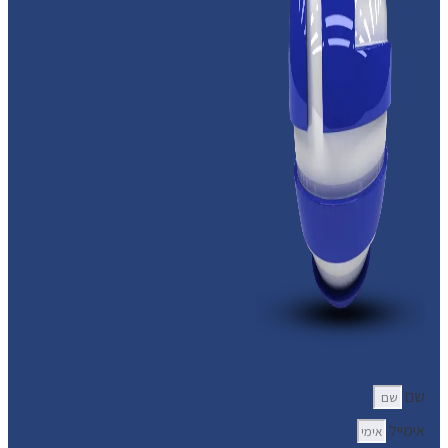
שם
אימייל