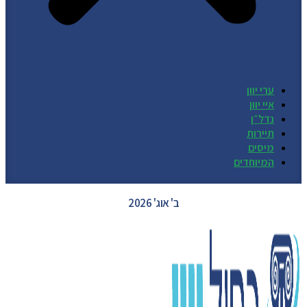
ערי יוון
איי יוון
נדל״ן
תיירות
מיסים
המיוחדים
GREECE WEATHER
ב' אוג' 2026