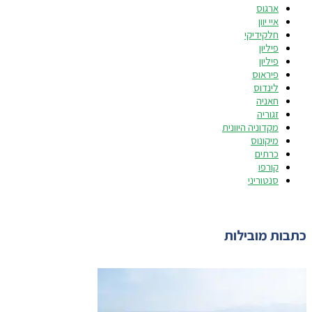
ארגוס
איי יוון
חלקידיקי
פיליון
פיליון
פיראוס
לינדוס
חאניה
זגוריה
מקדוניה היוונית
מיקונוס
כרתים
קורפו
סנטוריני
כתבות מובילות