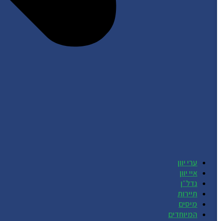
ערי יוון
איי יוון
נדל״ן
תיירות
מיסים
המיוחדים