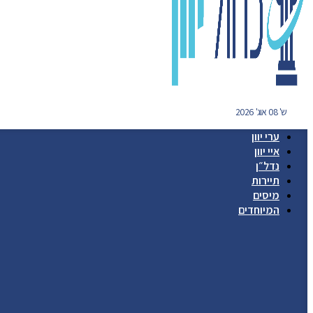
ש' 08 אוג' 2026
ערי יוון
איי יוון
נדל״ן
תיירות
מיסים
המיוחדים