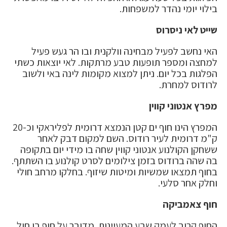
בילוי יומי נהדר למשפחות.
שייט לאי ניסרוס
האי נחשב לפעיל מבחינה וולקנית ובו הר געש פעיל
למחצה ומספר תופעות טבע מרתקות. לאי יוצאות כשתי
הפלגות בכל יום. ניתן למצוא מקומות לינה באי ולשוב
לרודוס למחרת.
מפרץ אנטוני קווין
המפרץ הינו חוף ים קטן הנמצא דרומית לפליראקי וכ-20
ק"מ דרומית לעיר רודוס. השם למקום דבק לאחר
ששחקן הקולנוע אנטוני קווין שחה בו מידי יום בתקופה
בה שהה ברודוס בזמן צילומים לסרט קולנוע בו השתתף.
בחוף תמצאו שמשיות ומיטות שיזוף. בחלקו מרחב חולי
וחלק אחר סלעי.
חוף צאמביקה
החוף קרוב לעמק שבע המעיינות. מדובר על חוף בו חול