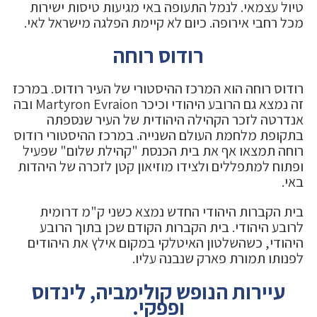
טיול עצמאי. לנמל התעופה באי מגיעות טיסות ישירות
מכל רחבי אירופה. כיום לא קיימת הפלגה מישראל לאי.
רודוס רוחה
רודוס רוחה הוא המרכז ההיסטורי של העיר רודוס. במרכז
זה נמצא גם הרובע היהודי וכיכר Martyron Evraion ובה
אנדרטה לזכר הקהילה היהודית של העיר שנספתה
בתקופת מלחמת העולם השנייה. במרכז ההיסטורי רודוס
רוחה תמצאו אף את בית הכנסת "קהילת שלום" שפעיל
ופתוח למתפללים ולצידו מוזיאון קטן לזכרה של היהדות
באי.
בית הקברות היהודי החדש נמצא כשני ק"מ דרומית
לרובע היהודי. בית הקברות הקודם שכן בתוך הרובע
היהודי, כשהשלטון האיטלקי במקום אילץ את היהודים
לפנותו תמורת פארק שנבנה עליו.
עיירות הנופש קולימביה, לינדוס
ופפקי.