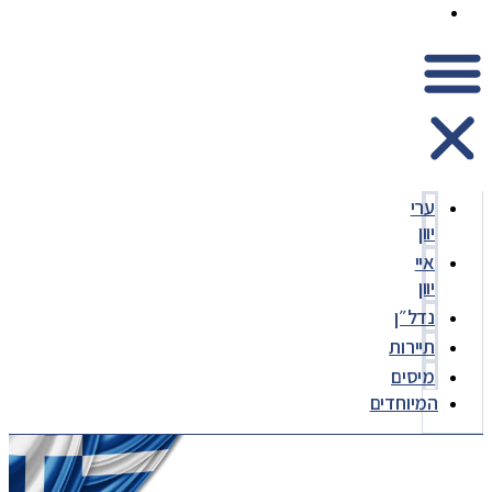
המיוחדים
ערי
יוון
איי
יוון
נדל״ן
תיירות
מיסים
המיוחדים