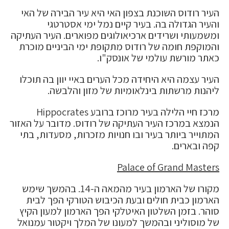
העיר רודוס השוכנת בצפון האי היא עיר הבירה של האי
והעיר הגדולה בה. בעיר קיים נמל ימי אסטרטגי
ומשמעותי ושרידים ארכיאולוגים מפוארים. העיר העתיקה
והמוקפת חומה של רודוס מתקופת ימי הביניים מוכרת
כאתר מורשת עולמי של אונסק"ו.
העיר עצמה היא היחידה מכל הערים באיי יוון בה תוכלו
ליהנות מרשתות בינלאומיות של מזון והלבשה.
מרכז חיי הלילה בעיר מרוכז ברובע Hippocrates
הנמצא במרכז העיר העתיקה של רודוס. מדובר על האזור
המתוייר ביותר בעיר ובו חנויות מזכרות, מסעדות, בתי
קפה ובארים.
Palace of Grand Masters
מקורו של הארמון בעיר מהמאה ה-14. בהמשך שימש
הארמון כבית חולים ובעת הכיבוש הטורקי הפך לבית
סוהר. בזמן השלטון האיטלקי הפך הארמון למעון הקיץ
של מוסוליני ובהמשך למעונו של המלך ויקטור עמנואל