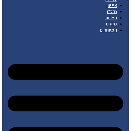
איי יוון
נדל״ן
תיירות
מיסים
המיוחדים