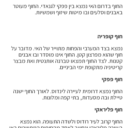
החוף בדרום האי נמצא בין פפקי לגנאדי. החוף מעוטר
באבנים וסלעים ובו מיטות שיזוף ושמשיות.
חוף קופריה
נמצא בצד המערבי והפחות מתוייר של האי. מדובר על
חוף שהוא מפרצון קטן. החוף אינו מוסדר ובו אבנים
קטנות. לצד החוף תמצאו טברנה אותנטית ואת מבצר
קריטיניה מתקופת ימי הביניים.
חוף פפקי
החוף נמצא דרומית לעיירה לינדוס. לאורך החוף ישנה
טיילת ובה מסעדות, בתי קפה ומלונות.
חוף פליראקי
החוף קרוב לעיר רודוס ולשדה התעופה. הוא נמצא
בעיירה פליראקי ונחשב לאחד מהחופים המתויירים באי.