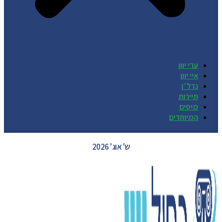
ערי יוון
איי יוון
נדל״ן
תיירות
מיסים
המיוחדים
GREECE WEATHER
ש' אוג' 2026