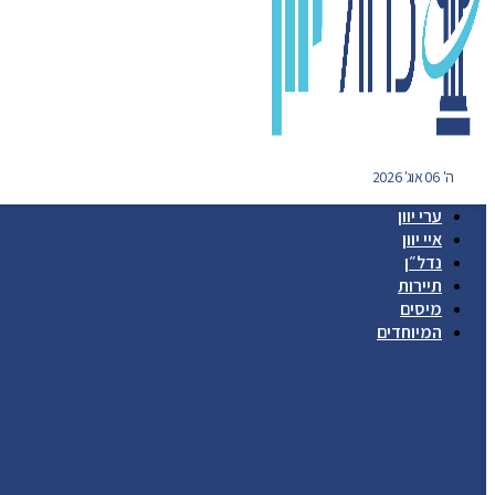
ה' 06 אוג' 2026
ערי יוון
איי יוון
נדל״ן
תיירות
מיסים
המיוחדים