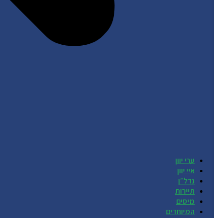
ערי יוון
איי יוון
נדל״ן
תיירות
מיסים
המיוחדים