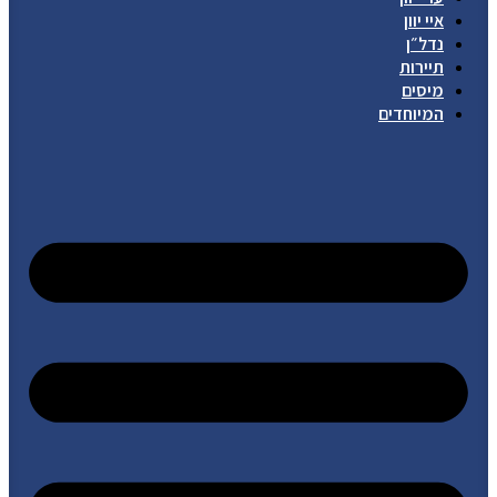
איי יוון
נדל״ן
תיירות
מיסים
המיוחדים