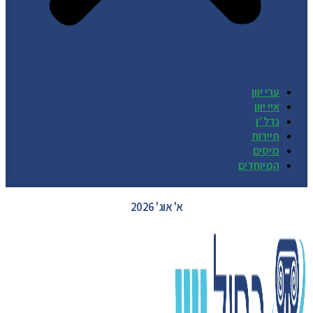
ערי יוון
איי יוון
נדל״ן
תיירות
מיסים
המיוחדים
GREECE WEATHER
א' אוג' 2026