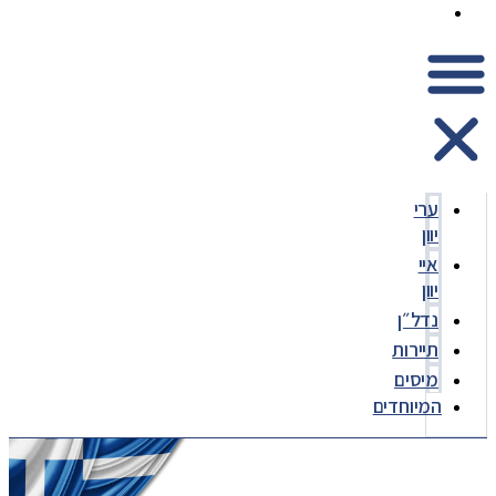
המיוחדים
ערי
יוון
איי
יוון
נדל״ן
תיירות
מיסים
המיוחדים