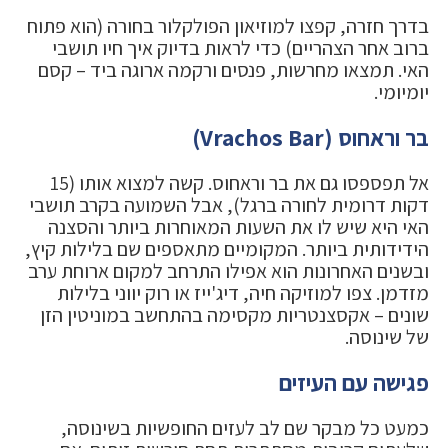
בדרך חזרה, קפצו למוזיאון הפולקלור בחורה (הוא פתוח
ברוב אחר הצהריים) כדי לראות בדיוק איך חיו תושבי
האי. תמצאו מחרשות, פנסים ורקמה ארוגה ביד – קסם
יומיומי.
בר וראחוס (Vrachos Bar)
אל תפספסו גם את בר וראחוס. קשה למצוא אותו (15
דקות דרומית לחורה ברגל), אבל השמועה בקרב תושבי
האי היא שיש לו את השעות המאוחרות ביותר והסצנה
הידידותית ביותר. המקומיים מתאספים שם בלילות קיץ,
ובשנים האחרונות הוא אפילו התרחב למקום ארוחת ערב
מזדמן. צפו למוזיקה חיה, דיג'ייז או רוק יווני בלילות
שונים – אקסצנטריות מקסימה בהתחשב במוניטין הזן
של שינוסה.
פגישה עם העיזים
כמעט כל מבקר שם לב לעזים החופשיות בשינוסה,