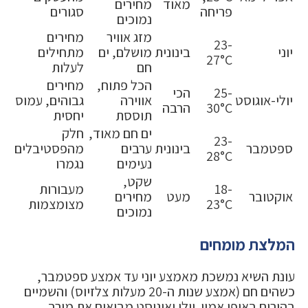
מאוד
מחירים
פריחה
סגורים
נמוכים
מזג אוויר
מחירים
23-
יוני
בינונית
מושלם, ים
מתחילים
27°C
חם
לעלות
הכל פתוח,
מחירים
25-
הכי
יולי-אוגוסט
אווירה
גבוהים, עמוס
30°C
הרבה
תוססת
יחסית
ים חם מאוד,
חלק
23-
ספטמבר
בינונית
ערבים
מהפסטיבלים
28°C
נעימים
נגמרו
שקט,
18-
מעבורות
אוקטובר
מעט
מחירים
23°C
מצומצמות
נמוכים
המלצת מומחים
עונת השיא נמשכת מאמצע יוני עד אמצע ספטמבר,
כשהים חם (אמצע שנות ה-20 מעלות צלזיוס) והשמיים
בהירים באופן אמין. יולי ואוגוסט מביאים את מירב