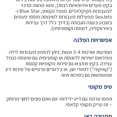
בקיץ מערים אירופאיות רבות), והוא מהווה מרכז
למעבורות הקיקלאדים. מנמל נקסוס, Blue Star ו-
SeaJets מפעילות מעבורות לשינוסה מספר פעמים
בשבוע בעונה הגבוהה (בדרך כלל דרך עצירות
באיראקליה, דונוסה וקופוניסיה).
אפשרויות הפלגה
הנסיעות אורכות 3-4 שעות; ניתן להזמין מעבורות לילה
מפיראוס ישירות לדונוסה או קופוניסיה עם שינוסה כנמל
עצירה. בקיץ תמצאו גם סירות מקומיות קטנות
("קאיקיה") לסיורי יום, או צ'רטרים פרטיים של סירות דיג
שמשמשות גם כסירות תיור.
טיפ מקומי
תפסו טרמפ עם דייג ידידותי אם אתם פונים לחוף מרוחק
– זה טריק מקומי קלאסי.
תחבורה באי