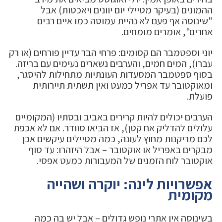
ההמונים (בעיקר מטיילי יום יוונים ויאכטות) אבל
"שינוסה אף פעם לא נהיית עמוסה כמו איים רבים
אחרים", אומרים מומחים.
יוני וספטמבר הם קסומים: פרחי הבר עדיין פורחים (או רק
עברו), המים חמים, והערבים נשארים נעימים עם בריזה.
בסוף ספטמבר המסעדות העונתיות מתחילות להיסגר,
ומאוקטובר עד אפריל כמעט ואין תשתית תיירותית
פועלת.
הערבים יכולים להיות קרירים באביב ובסתיו (המקומיים
עלולים להדליק אח קטן), אז הביאו סוודר. אם לא אכפת
לכם מריקנות מחוץ לעונה, כמה מטיילים עיקשים אכן
מבקרים באפריל או אוקטובר – אבל היזהרו: עד סוף
אוקטובר לוח הזמנים של המעבורות כמעט אפסי.
אפשרויות לינה: יוקרה ושהייה
מקומית
בשינוסה אין אתרי נופש גדולים – אבל יש בה כמה