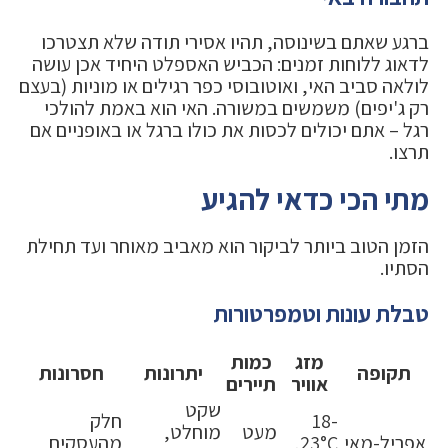
ברגע שאתם בשינוסה, תהיו אסירי תודה שלא תצטרכו
לדאוג ללוחות זמנים: הכביש האספלט היחיד אכן עושה
לולאה סביב האי, ואוטובוסי כפר רגילים או מוניות (בעצם
רק ג'יפים) משמשים במשורה. האי הוא באמת להולכי
רגל – אתם יכולים לכסות את כולו ברגל או באופניים אם
תרצו.
מתי הכי כדאי להגיע
הזמן הטוב ביותר לביקור הוא מאביב מאוחר ועד תחילת
הסתיו.
טבלת עונות וטמפרטורות
מזג
כמות
תקופה
יתרונות
חסרונות
אוויר
תיירים
שקט
18-
חלק
מעט
מוחלט,
אפריל-מאי
23°C,
מהעסקים