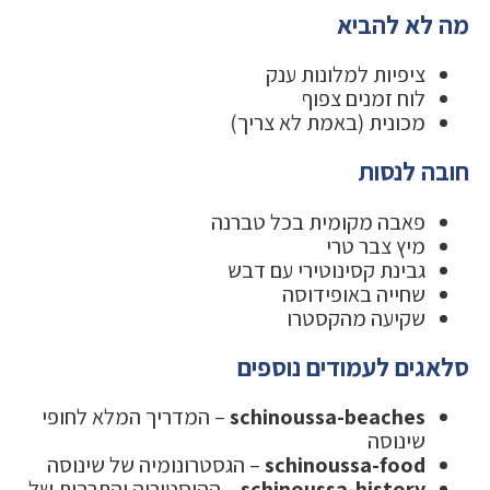
מה לא להביא
ציפיות למלונות ענק
לוח זמנים צפוף
מכונית (באמת לא צריך)
חובה לנסות
פאבה מקומית בכל טברנה
מיץ צבר טרי
גבינת קסינוטירי עם דבש
שחייה באופידוסה
שקיעה מהקסטרו
סלאגים לעמודים נוספים
schinoussa-beaches
– המדריך המלא לחופי
שינוסה
schinoussa-food
– הגסטרונומיה של שינוסה
schinoussa-history
– ההיסטוריה והתרבות של