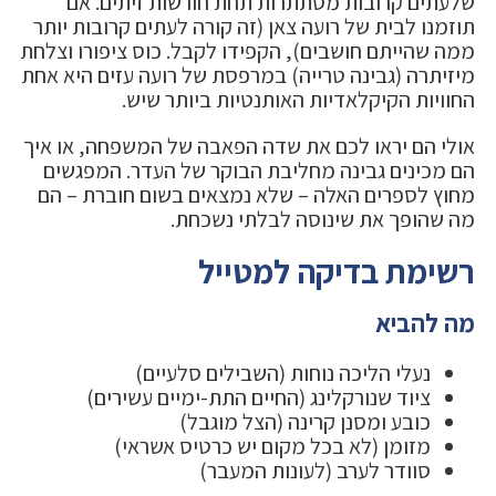
שלעתים קרובות מסתתרות תחת חורשות זיתים. אם
תוזמנו לבית של רועה צאן (זה קורה לעתים קרובות יותר
ממה שהייתם חושבים), הקפידו לקבל. כוס ציפורו וצלחת
מיזיתרה (גבינה טרייה) במרפסת של רועה עזים היא אחת
החוויות הקיקלאדיות האותנטיות ביותר שיש.
אולי הם יראו לכם את שדה הפאבה של המשפחה, או איך
הם מכינים גבינה מחליבת הבוקר של העדר. המפגשים
מחוץ לספרים האלה – שלא נמצאים בשום חוברת – הם
מה שהופך את שינוסה לבלתי נשכחת.
רשימת בדיקה למטייל
מה להביא
נעלי הליכה נוחות (השבילים סלעיים)
ציוד שנורקלינג (החיים התת-ימיים עשירים)
כובע ומסנן קרינה (הצל מוגבל)
מזומן (לא בכל מקום יש כרטיס אשראי)
סוודר לערב (לעונות המעבר)