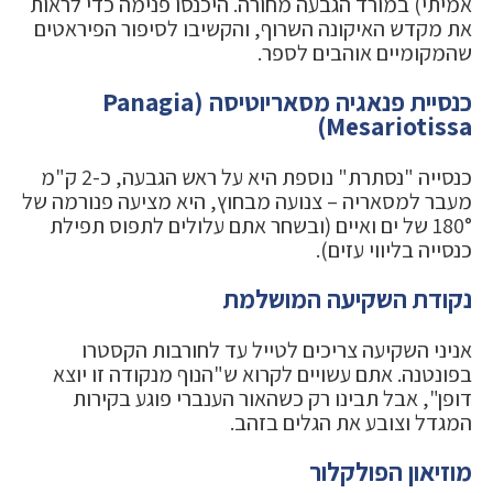
אמיתי) במורד הגבעה מחורה. היכנסו פנימה כדי לראות
את מקדש האיקונה השרוף, והקשיבו לסיפור הפיראטים
שהמקומיים אוהבים לספר.
כנסיית פנאגיה מסאריוטיסה (Panagia
Mesariotissa)
כנסייה "נסתרת" נוספת היא על ראש הגבעה, כ-2 ק"מ
מעבר למסאריה – צנועה מבחוץ, היא מציעה פנורמה של
180° של ים ואיים (ובשחר אתם עלולים לתפוס תפילת
כנסייה בליווי עזים).
נקודת השקיעה המושלמת
אניני השקיעה צריכים לטייל עד לחורבות הקסטרו
בפונטנה. אתם עשויים לקרוא ש"הנוף מנקודה זו יוצא
דופן", אבל תבינו רק כשהאור הענברי פוגע בקירות
המגדל וצובע את הגלים בזהב.
מוזיאון הפולקלור