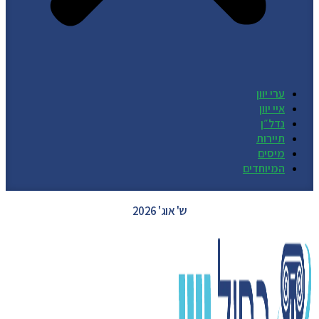
ערי יוון
איי יוון
נדל״ן
תיירות
מיסים
המיוחדים
GREECE WEATHER
ש' אוג' 2026