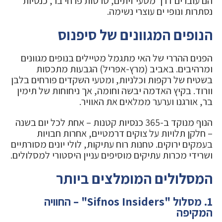
הם עוברים דרך מטעי זיתים, טרסות פרחי בר, כנסיות
נסתרות ונופי ים עוצרי נשימה.
הנופים המגוונים של סיפנוס
הפנים ההררי של האי מתגמל מטיילים בנופים מגוונים
ומרהיבים. באביב (מרץ-אפריל) הגבעות מתכסות
בשטיח של רקפות וכלניות, ומטעי השקדים פורחים בלבן
וורוד. בקיץ האדמה יבשה וחומה, אך ניחוחות של תימין
בר, אורגנו וערער ממלאים את האוויר.
הנוף מנוקד ב-365 כנסיות קטנות – אחת לכל יום בשנה
– חלקן תלויות על צוקים דרמטיים, אחרות חבויות
בעמקים ירוקים. טחנות רוח עתיקות, לולי יונים מסורתיים
ושרידי מכרות עתיקים מוסיפים עניין היסטורי למסלולים.
המסלולים המומלצים ביותר
1. מסלול "Sifnos Insiders" – החוויה
המקיפה