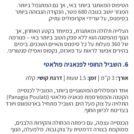
הטיפוס המאתגר ביותר באי, אך גם המתגמל ביותר.
המנזר יושב בגובה 680 מטר, הנקודה הגבוהה ביותר
בסיפנוס, על שרידי אקרופוליס עתיק.
העלייה תלולה ומאתגרת, במיוחד בקטע האחרון, אך
הנוף מהפסגה הוא ללא ספק הטוב ביותר באי – פנורמה
של 360 מעלות על כל סיפנוס והאיים השכנים. בימים
בהירים אפשר לראות עד פארוס, נקסוס ואפילו סנטוריני.
6. השביל החופי לפנאגיה פולאטי
אורך:
3 ק"מ |
זמן:
1.5 שעות |
דרגת קושי:
קלה
אחד המסלולים הפוטוגניים ביותר, המוביל לכנסייה
הקטנה והמפורסמת פנאגיה פולאטי (Panagia Poulati)
התלויה על צוק מעל הים. השביל מתחיל בארטמונס ויורד
בעדינות לכיוון החוף.
הכנסייה עצמה, עם כיפתה הכחולה והקירות הלבנים,
ממוקמת בצורה דרמטית על צוק גבוה. מלמעלה, הנוף