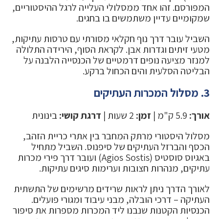
המפורסם. זהו אחד ממסלולי העלייה לרגל ההיסטוריים,
שמקומיים עדיין משתמשים בו בחגים.
השביל עובר דרך נוף חקלאי מסורתי עם טרסות עתיקות,
מטעי זיתים וגדרות אבן. לקראת הסוף, הירידה התלולה
למנזר מציעה נופים דרמטיים של הכנסייה הלבנה על
הבליטה הסלעית והים הכחול ברקע.
3. מסלול המכרות העתיקים
אורך:
5.9 ק"מ |
זמן:
2 שעות |
דרגת קושי:
בינונית
מסלול היסטורי מרתק המחבר בין אתרי כריית הזהב,
הכסף והברזל העתיקים של סיפנוס. השביל מתחיל
באגיוס סוסטיס (Agios Sostis) ועובר דרך פירי מכרות
עתיקים, מנהרות חצובות וערימות סיגים עתיקות.
לאורך הדרך ניתן לראות שרידים מרשימים של התשתית
העתיקה – דרכי הובלה, מבני עיבוד ומגורי פועלים.
הכנסיות הקטנות שנבנו ליד המכרות מספרות את סיפור