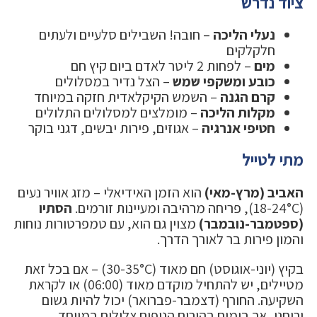
ציוד נדרש
נעלי הליכה
– חובה! השבילים סלעיים ולעתים
חלקלקים
מים
– לפחות 2 ליטר לאדם ביום קיץ חם
כובע ומשקפי שמש
– הצל נדיר במסלולים
קרם הגנה
– השמש הקיקלאדית חזקה במיוחד
מקלות הליכה
– מומלצים למסלולים התלולים
חטיפי אנרגיה
– אגוזים, פירות יבשים, דגני בוקר
מתי לטייל
האביב (מרץ-מאי)
הוא הזמן האידיאלי – מזג אוויר נעים
(18-24°C), פריחה מרהיבה ומעיינות זורמים.
הסתיו
(ספטמבר-נובמבר)
מצוין גם הוא, עם טמפרטורות נוחות
והמון פירות בר לאורך הדרך.
בקיץ (יוני-אוגוסט) חם מאוד (30-35°C) – אם בכל זאת
מטיילים, יש להתחיל מוקדם מאוד (06:00) או לקראת
השקיעה. החורף (דצמבר-פברואר) יכול להיות גשום
ורוחני, אך בימים בהירים הנופים צלולים במיוחד.