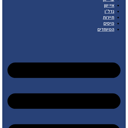
איי יוון
נדל״ן
תיירות
מיסים
המיוחדים