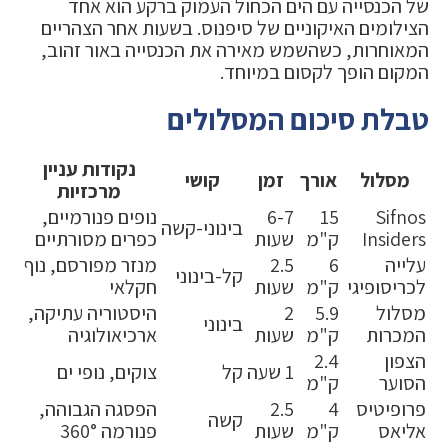
של הכנסייה עם הים הכחול העמוק ברקע הוא אחד
הצילומים האיקוניים של סיפנוס. בשעות אחר הצהריים
המאוחרות, כשהשמש מאירה את הכנסייה באור זהוב,
המקום הופך לקסום במיוחד.
טבלת סיכום המסלולים
נקודות עניין
מסלול
אורך
זמן
קושי
מרכזיות
Sifnos
15
6-7
נופים פנורמיים,
בינוני-קשה
Insiders
ק"מ
שעות
כפרים מסורתיים
עלייה
6
2.5
מנזר מפורסם, נוף
קל-בינוני
לכריסופיגי
ק"מ
שעות
חקלאי
מסלול
5.9
2
היסטוריה עתיקה,
בינוני
המכרות
ק"מ
שעות
ארכיאולוגיה
הצפון
2.4
1 שעה
קל
צוקים, נופי ים
הסוער
ק"מ
פרופיטיס
4
2.5
הפסגה הגבוהה,
קשה
אליאס
ק"מ
שעות
פנורמה 360°