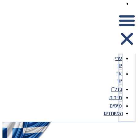
המיוחדים
ערי
יוון
איי
יוון
נדל״ן
תיירות
מיסים
המיוחדים