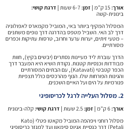
אורך:
15 ק"מ |
זמן:
6-7 שעות |
דרגת קושי:
בינונית-קשה
המסלול המקיף ביותר באי, המוביל מקמארס לאפולוניה
דרך לב האי. השביל מטפס בהדרגה דרך נופים משתנים
– מטעי זיתים, יערות ערער וחרוב, טרסות עתיקות וכפרים
מסורתיים.
הדרך עוברת ליד מעיינות נסתרים (יבשים בקיץ), חוות
מבודדות וכנסיות קטנות. נקודת השיא היא המעבר דרך
הכפר קטבטי (Katavati), עם הבתים המסורתיים
והגינות הפורחות שלו. הנוף מהרכסים כולל תצפיות
פנורמיות על הים ועל האיים השכנים.
2. מסלול העלייה לרגל לכריסופיגי
אורך:
6 ק"מ |
זמן:
2.5 שעות |
דרגת קושי:
קלה-בינונית
מסלול רוחני ויפהפה המוביל מקאטו פטלי (Kato
Petali) דרך כנסיית אגיוס סימאון ועד למנזר כריסופיגי