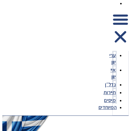
המיוחדים
ערי
יוון
איי
יוון
נדל״ן
תיירות
מיסים
המיוחדים