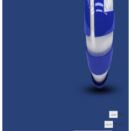
שם
אימייל