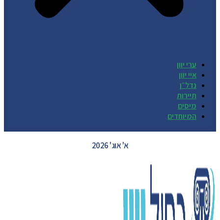
ערי יוון
איי יוון
נדל״ן
תיירות
מיסים
המיוחדים
GREECE WEATHER
א' אוג' 2026