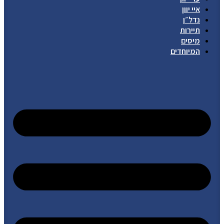
איי יוון
נדל״ן
תיירות
מיסים
המיוחדים