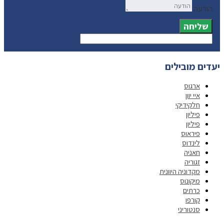
הודעה
שליחה
יעדים מובילים
ארגוס
איי יוון
חלקידיקי
פיליון
פיליון
פיראוס
לינדוס
חאניה
זגוריה
מקדוניה היוונית
מיקונוס
כרתים
קורפו
סנטוריני