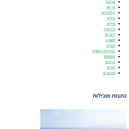
ארגוס
איי יוון
חלקידיקי
פיליון
פיליון
פיראוס
לינדוס
חאניה
זגוריה
מקדוניה היוונית
מיקונוס
כרתים
קורפו
סנטוריני
כתבות מובילות