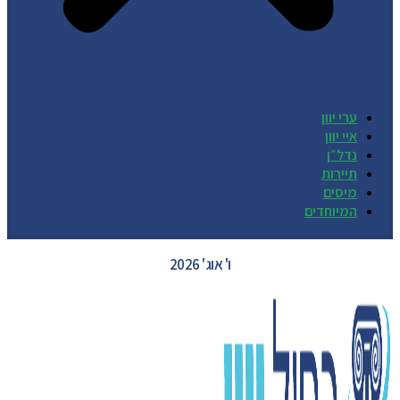
ערי יוון
איי יוון
נדל״ן
תיירות
מיסים
המיוחדים
GREECE WEATHER
ו' אוג' 2026