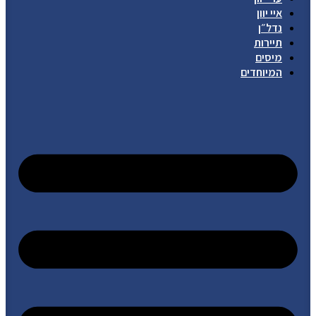
איי יוון
נדל״ן
תיירות
מיסים
המיוחדים