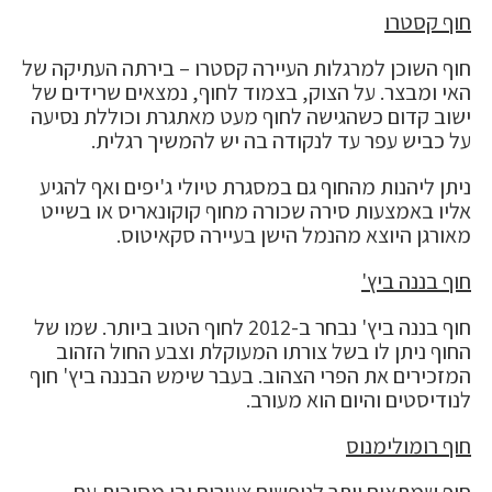
חוף קסטרו
חוף השוכן למרגלות העיירה קסטרו – בירתה העתיקה של
האי ומבצר. על הצוק, בצמוד לחוף, נמצאים שרידים של
ישוב קדום כשהגישה לחוף מעט מאתגרת וכוללת נסיעה
על כביש עפר עד לנקודה בה יש להמשיך רגלית.
ניתן ליהנות מהחוף גם במסגרת טיולי ג'יפים ואף להגיע
אליו באמצעות סירה שכורה מחוף קוקונאריס או בשייט
מאורגן היוצא מהנמל הישן בעיירה סקאיטוס.
חוף בננה ביץ'
חוף בננה ביץ' נבחר ב-2012 לחוף הטוב ביותר. שמו של
החוף ניתן לו בשל צורתו המעוקלת וצבע החול הזהוב
המזכירים את הפרי הצהוב. בעבר שימש הבננה ביץ' חוף
לנודיסטים והיום הוא מעורב.
חוף רומולימנוס
חוף שמתאים יותר לנופשים צעירים ובו מסיבות עם