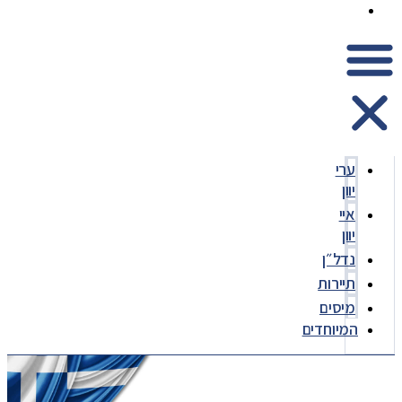
המיוחדים
ערי
יוון
איי
יוון
נדל״ן
תיירות
מיסים
המיוחדים