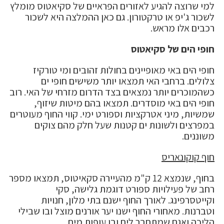
למי שרוצה להגיע לאזורים הפראיים של סקיאטוס מומלץ
לשכור ג'יפ או טרקטורון. גם כאן ההמלצה היא לשכור
רכבים אלו מראש.
חופי הים של סקיאטוס
חופי הים באי מאופיינים בחולות זהובים ומי טורקיז
צלולים. ברחבי האי תמצאו יותר משישים חופי ים
כשהמוכרים יותר נמצאים בצד הדרום מזרחי של האי. רוב
חופי הים באי מוסדרים. תמצאו בהם מיטות שיזוף,
שמשיות, מיני אטרקציות וספורט ימי. קווי החוף מעוטרים
במפרצים ולשונות ים קטנות שעל חלק מהם צוקים
משוננים.
חוף קוקונאריס
בחוף, שנמצא 12 ק"מ מהעיירה סקאיטוס, תמצאו מספר
רחב של פעילויות ספורט דוגמת גלישה, סקי
וקייטסרפינג. לאורך החוף ישנם בתי מלון, חנויות
וטברנות. מאחורי החוף ישנו יער אורנים מוצל ובו שבילי
הליכה ואגם שמתחבר לים ובו עופות מים.