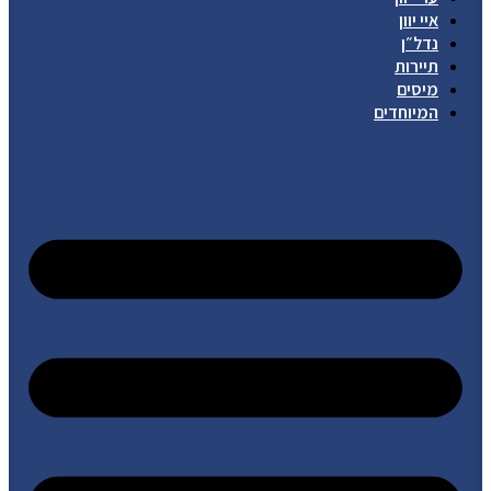
איי יוון
נדל״ן
תיירות
מיסים
המיוחדים