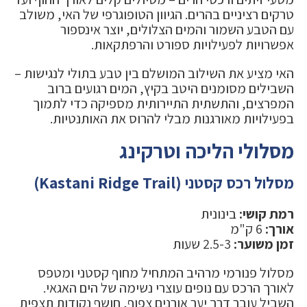
טרקים רציניים בהרים. הגיוון הטופוגרפי של האי, משולב
עם הטבע השמור והמים הצלולים, יוצר אינספור
אפשרויות לפעילויות ספורט והרפתקאות.
האי מציע את השילוב המושלם בין טבע בתולי לנגישות –
השבילים מסומנים היטב בקיץ, המים רגועים ברוב
המפרצים, והתשתית התיירותית מספיקה כדי לתמוך
בפעילויות מאורגנות מבלי להרוס את האותנטיות.
מסלולי הליכה וטרקינג
מסלול רכס קסטני (Kastani Ridge Trail)
רמת קושי:
בינונית
אורך:
6 ק"מ
זמן משוער:
2.5-3 שעות
מסלול פנורמי מרהיב המתחיל מחוף קסטני ומטפס
לאורך הרכס עם נופים עוצרי נשימה של הים האגאי.
השביל עובר דרך יער אורנים צפוף, חושף נקודות תצפית