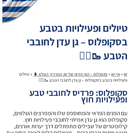
טיולים ופעילויות בטבע
בסקופלוס – גן עדן לחובבי
הטבע 🥾🏊‍♂️
יוון
»
איי יוון
»
סקופלוס – האי הירוק של יוון: המדריך המלא 🌲
»
טיולים
ופעילויות בטבע בסקופלוס – גן עדן לחובבי הטבע 🥾🏊‍♂️
סקופלוס: פרדיס לחובבי טבע
ופעילויות חוץ
עם הפנים הפראי והמחוספס שלו והמפרצים השלווים,
סקופלוס הוא גן עדן אמיתי לחובבי פעילויות חוץ.
קילומטרים של שבילים מתפתלים דרך יערות אורנים,
מטעי זיתים ורכסי הרים – מטיולים קלים לאורך החוף ועד