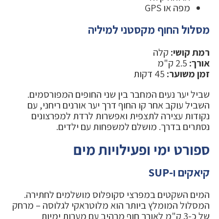
מפה או GPS
מסלול החוף מקסטני למיליה
רמת קושי:
קלה
אורך:
2.5 ק"מ
זמן משוער:
45 דקות
שביל יער נעים המחבר בין שני החופים המפורסמים.
השביל עוקב אחר קו החוף דרך יער אורנים ריחני, עם
נקודות עצירה לתצפית ואפשרות לרדת למפרצונים
נסתרים בדרך. מושלם למשפחות עם ילדים.
ספורט ימי ופעילויות מים
קיאקים ו-SUP
המים השקטים במפרצי סקופלוס מושלמים לחתירה.
המסלול המומלץ ביותר הוא מלוטראקי לגלוסה – מרחק
של כ-3 ק"מ לאורך חוף מרהיב עם מערות ימיות