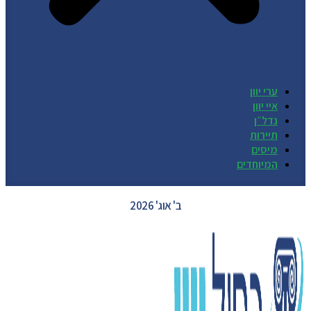
ערי יוון
איי יוון
נדל״ן
תיירות
מיסים
המיוחדים
GREECE WEATHER
ב' אוג' 2026