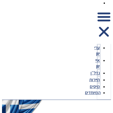
המיוחדים
ערי
יוון
איי
יוון
נדל״ן
תיירות
מיסים
המיוחדים