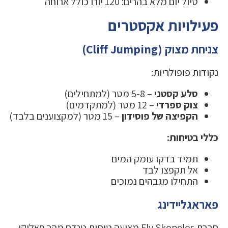
טיול יום מלא בהרים: 120 יורו כולל ארוחה
פעילויות אקסטרים
צניחת מצוק (Cliff Jumping)
נקודות פופולריות:
סלע קסטני
– 5-8 מטר (למתחילים)
צוק ספרדי
– 12 מטר (למתקדמים)
הקפיצה של פוסידון
– 15 מטר (למקצוענים בלבד)
כללי בטיחות:
תמיד בדקו עומק המים
אל תקפצו לבד
התחילו מגבהים נמוכים
פאראגליידינג
חברת Fly Skopelos מציעה טיסות טנדם מהר פאלוקי.