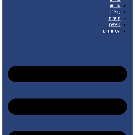
איי יוון
נדל״ן
תיירות
מיסים
המיוחדים