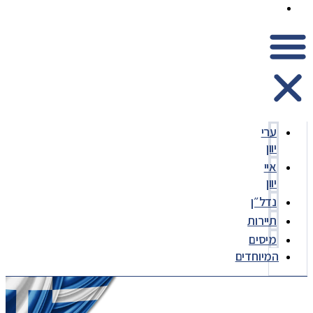
המיוחדים
ערי
יוון
איי
יוון
נדל״ן
תיירות
מיסים
המיוחדים