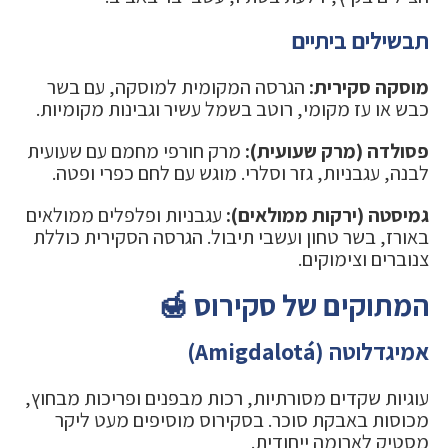
תבשילים ביתיים
מוסקה סקירית:
הגרסה המקומית למוסקה, עם בשר
כבש או עז מקומי, רוטב בשמל עשיר וגבינות מקומיות.
פסולדה (מרק שעועית):
מרק חורפי מחמם עם שעועית
לבנה, עגבניות, גזר וסלרי. מוגש עם לחם כפרי ופטה.
גמיסטה (ירקות ממולאים):
עגבניות ופלפלים ממולאים
באורז, בשר טחון ועשבי תיבול. הגרסה הסקירית כוללת
צנוברים וצימוקים.
המתוקים של סקירוס 🍯
אמיגדלוטה (Amigdalotá)
עוגיות שקדים מסורתיות, רכות מבפנים ופריכות מבחוץ,
מכוסות באבקת סוכר. בסקירוס מוסיפים מעט ליקר
מסטיק לארומה ייחודית.