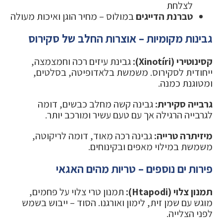
לצלחת
טברנת הדייגים
במולוס – מחיר הוגן ואיכות מעולה
גבינות מקומיות – אוצרות החלב של סקירוס
קסינוטירי (Xinotíri):
גבינת עיזים רכה וחמצמצה,
ייחודית לסקירוס. משמשת בלאדופיטה, בסלטים,
ומטוגנת כמנה.
גרבייה סקירית:
גבינה קשה מחלב כבשים, דומה
לגרבייה הרגילה אך עם טעם עשיר ומורכב יותר.
מיזיתרה טרייה:
גבינה רכה מאוד, דומה לריקוטה,
משמשת במילוי מאפים ובקינוחים.
פירות ים נוספים – טריות מהים האגאי
תמנון צלוי (Htapodi):
תמנון טרי צלוי על פחמים,
מוגש עם שמן זית, לימון ואורגנו. הסוד – ייבוש בשמש
לפני הצלייה.