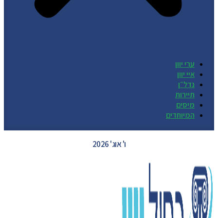
ערי יוון
איי יוון
נדל״ן
תיירות
מיסים
המיוחדים
GREECE WEATHER
ו' אוג' 2026