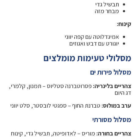
תבשיל גדי
מבחר מזה
קינוח:
אמיגדלוטה עם קפה יווני
יוגורט עם דבש ואגוזים
מסלולי טעימות מומלצים
מסלול פירות ים
צהריים בלינריה:
פסרוטברנה סטליוס – תמנון, קלמרי,
דג היום
ערב במולוס:
טברנת החוף – ספגטי לובסטר, סלט יווני
מסלול מסורתי
צהריים בחורה:
מוריס – לאדופיטה, תבשיל גדי, קינוח