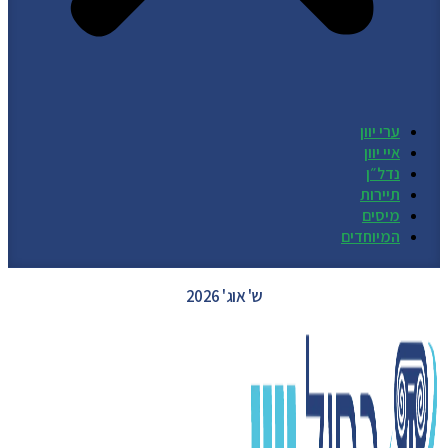
ערי יוון
איי יוון
נדל״ן
תיירות
מיסים
המיוחדים
GREECE WEATHER
ש' אוג' 2026