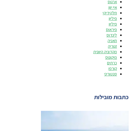
ארגוס
איי יוון
חלקידיקי
פיליון
פיליון
פיראוס
לינדוס
חאניה
זגוריה
מקדוניה היוונית
מיקונוס
כרתים
קורפו
סנטוריני
כתבות מובילות