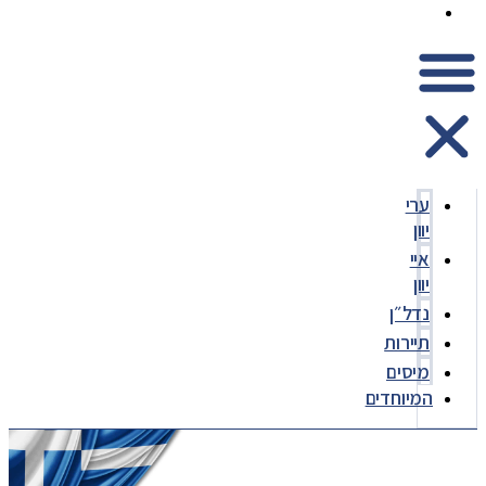
המיוחדים
ערי
יוון
איי
יוון
נדל״ן
תיירות
מיסים
המיוחדים