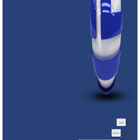
שם
אימייל