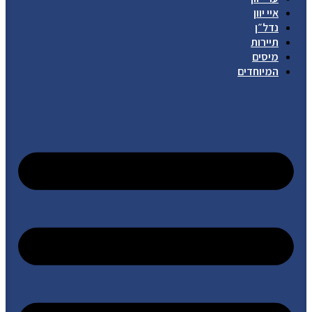
איי יוון
נדל״ן
תיירות
מיסים
המיוחדים