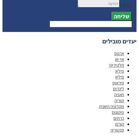
הודעה
שליחה
יעדים מובילים
ארגוס
איי יוון
חלקידיקי
פיליון
פיליון
פיראוס
לינדוס
חאניה
זגוריה
מקדוניה היוונית
מיקונוס
כרתים
קורפו
סנטוריני