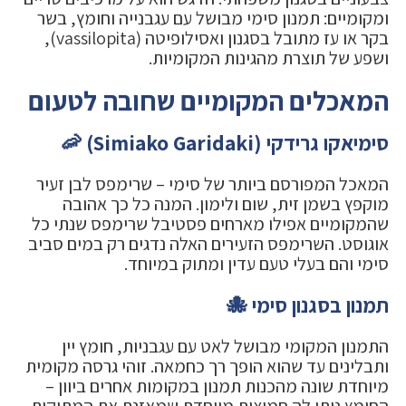
ומקומיים: תמנון סימי מבושל עם עגבנייה וחומץ, בשר
בקר או עז מתובל בסגנון ואסילופיטה (vassilopita),
ושפע של תוצרת מהגינות המקומיות.
המאכלים המקומיים שחובה לטעום
סימיאקו גרידקי (Simiako Garidaki) 🦐
המאכל המפורסם ביותר של סימי – שרימפס לבן זעיר
מוקפץ בשמן זית, שום ולימון. המנה כל כך אהובה
שהמקומיים אפילו מארחים פסטיבל שרימפס שנתי כל
אוגוסט. השרימפס הזעירים האלה נדגים רק במים סביב
סימי והם בעלי טעם עדין ומתוק במיוחד.
תמנון בסגנון סימי 🐙
התמנון המקומי מבושל לאט עם עגבניות, חומץ יין
ותבלינים עד שהוא הופך רך כחמאה. זוהי גרסה מקומית
מיוחדת שונה מהכנות תמנון במקומות אחרים ביוון –