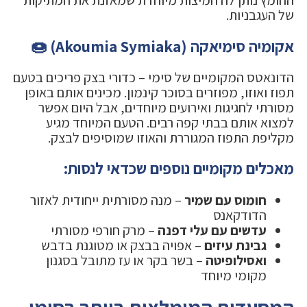
החומץ נותן לה חמיצות מיוחדת שמאזנת את המתיקות
של העגבניות.
אקומיה סימיאקה (Akoumia Symiaka) 🍩
הדונאטס המקומיים של סימי – כדורי בצק פריכים בטעם
תפוז ואוזו, מפוזרים בסוכר קינמון. מכינים אותם באופן
מסורתי לחגיגות ואירועים מיוחדים, אבל היום אפשר
למצוא אותם בבתי קפה רבים. הטעם המיוחד מגיע
מקליפת התפוז המגוררת והאוזו שמוסיפים לבצק.
מאכלים מקומיים נוספים שכדאי לנסות:
חומוס עם שמיר
– מנה מסורתית ייחודית לאזור
הדודקאנס
עדשים עם עלי דפנה
– מרק חורפי מסורתי
גבינת עיזים
– אפויה בבצק או מטוגנת בדבש
ואסילופיטה
– בשר בקר או עז מתובל בסגנון
מקומי מיוחד