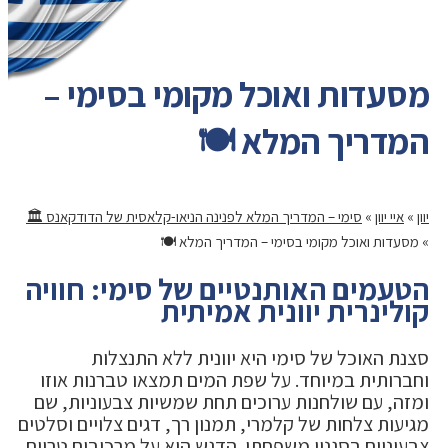
מסעדות ואוכל מקומי בסימי –
המדריך המלא 🍽️
יוון
»
איי יוון
»
סימי – המדריך המלא לפנינה הניאו-קלאסית של הדודקאנס 🏛️
»
מסעדות ואוכל מקומי בסימי – המדריך המלא 🍽️
הטעמים האותנטיים של סימי: חוויה
קולינרית יוונית אמיתית
סצנת האוכל של סימי היא יוונית ללא התנצלות
וחברותית במיוחד. על שפת המים תמצאו טברנות אוזו
ומזה, עם שולחנות ערוכים תחת שמשיות צבעוניות, שם
מגיעות צלחות של קלמרי, תמנון רך, דגים צלויים וסלטים
צבעוניים בסגנון משפחתי. הדגש הוא על מרכיבים טריים