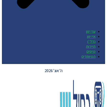
ערי יוון
איי יוון
נדל״ן
תיירות
מיסים
המיוחדים
GREECE WEATHER
ה' אוג' 2026