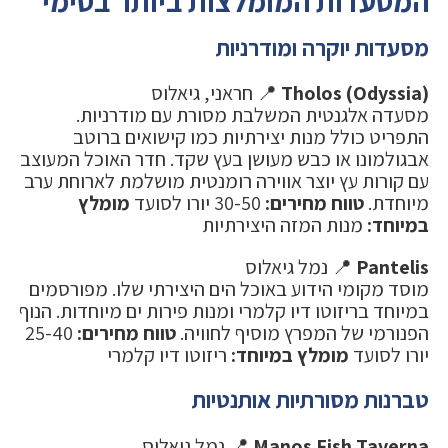
המסעדות המומלצות ביותר בסימי
מסעדות יוקרה ומודרניות
Tholos (Odyssia)
📍 חראני, גיאלוס
מסעדה אלגנטית המשלבת מסורת עם מודרניות.
התפריט כולל מנות יצירתיות כמו קישואים ברוטב
אבגולמונו או כבש מעושן בעץ שקד. חדר האוכל המעוצב
עם קורות עץ יוצר אווירה רומנטית מושלמת לארוחת ערב
מיוחדת.
טווח מחירים:
30-50 יורו לסועד
מומלץ
במיוחד:
מנות המזה היצירתיות
Pantelis
📍 נמל גיאלוס
מוסד מקומי הידוע באוכל הים היצירתי שלו. מפורסמים
במיוחד בריזוטו דיו קלמרי ומנות פירות ים מיוחדות. הנוף
הפנורמי של המפרץ מוסיף לחוויה.
טווח מחירים:
25-40
יורו לסועד
מומלץ במיוחד:
ריזוטו דיו קלמרי
טברנות מסורתיות אותנטיות
Manos Fish Taverna
📍 נמל גיאלוס