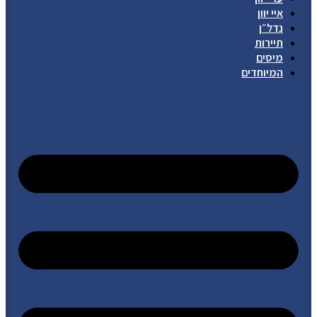
איי יוון
נדל״ן
תיירות
מיסים
המיוחדים