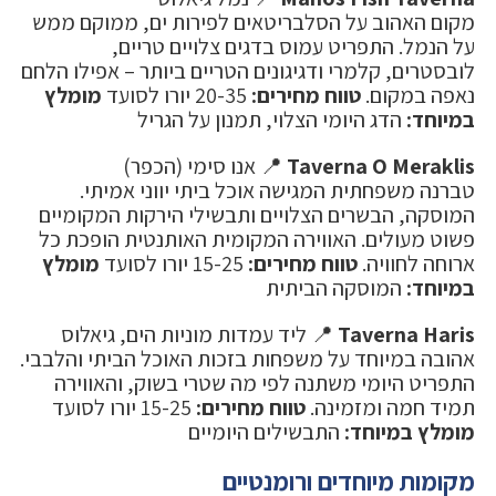
מקום האהוב על הסלבריטאים לפירות ים, ממוקם ממש
על הנמל. התפריט עמוס בדגים צלויים טריים,
לובסטרים, קלמרי ודגיגונים הטריים ביותר – אפילו הלחם
נאפה במקום.
טווח מחירים:
20-35 יורו לסועד
מומלץ
במיוחד:
הדג היומי הצלוי, תמנון על הגריל
Taverna O Meraklis
📍 אנו סימי (הכפר)
טברנה משפחתית המגישה אוכל ביתי יווני אמיתי.
המוסקה, הבשרים הצלויים ותבשילי הירקות המקומיים
פשוט מעולים. האווירה המקומית האותנטית הופכת כל
ארוחה לחוויה.
טווח מחירים:
15-25 יורו לסועד
מומלץ
במיוחד:
המוסקה הביתית
Taverna Haris
📍 ליד עמדות מוניות הים, גיאלוס
אהובה במיוחד על משפחות בזכות האוכל הביתי והלבבי.
התפריט היומי משתנה לפי מה שטרי בשוק, והאווירה
תמיד חמה ומזמינה.
טווח מחירים:
15-25 יורו לסועד
מומלץ במיוחד:
התבשילים היומיים
מקומות מיוחדים ורומנטיים