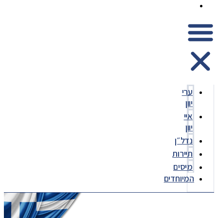
המיוחדים
ערי
יוון
איי
יוון
נדל״ן
תיירות
מיסים
המיוחדים