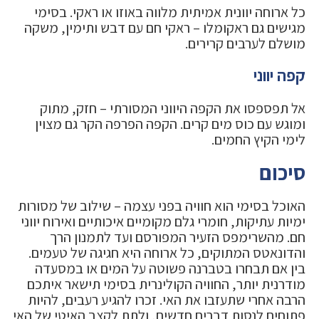
כל ארוחה יוונית אמיתית מלווה באוזו או ראקי. בסימי
מגישים גם ראקומלו – ראקי חם עם דבש ותימין, משקה
מושלם לערבים קרירים.
קפה יווני
אל תפספסו את הקפה היווני המסורתי – חזק, מתוק
ומוגש עם כוס מים קרים. הקפה הפרפה הקר גם מצוין
לימי הקיץ החמים.
סיכום
האוכל בסימי הוא חוויה בפני עצמה – שילוב של מסורות
ימיות עתיקות, חומרי גלם מקומיים איכותיים ואירוח יווני
חם. מהשרימפס הזעיר המפורסם ועד לתמנון הרך
והדונאטס המתוקים, כל ארוחה היא חגיגה של טעמים.
בין אם תבחרו בטברנה פשוטה על המים או במסעדה
מודרנית יותר, החוויה הקולינרית בסימי תישאר איתכם
הרבה אחרי שתעזבו את האי. זכרו להגיע רעבים, להיות
פתוחים לנסות דברים חדשים, ולתת לקצב האיטי של האי