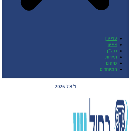
ערי יוון
איי יוון
נדל״ן
תיירות
מיסים
המיוחדים
GREECE WEATHER
ב' אוג' 2026