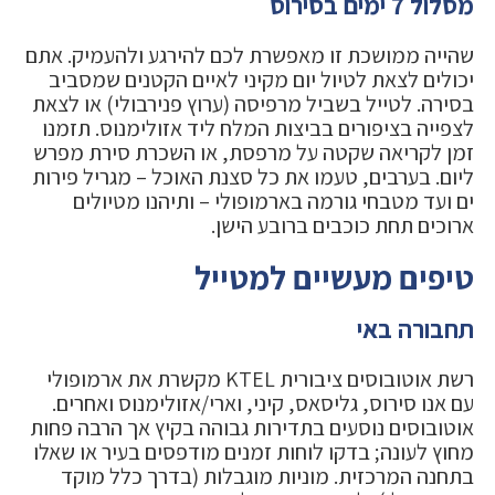
מסלול 7 ימים בסירוס
שהייה ממושכת זו מאפשרת לכם להירגע ולהעמיק. אתם
יכולים לצאת לטיול יום מקיני לאיים הקטנים שמסביב
בסירה. לטייל בשביל מרפיסה (ערוץ פנירבולי) או לצאת
לצפייה בציפורים בביצות המלח ליד אזולימנוס. תזמנו
זמן לקריאה שקטה על מרפסת, או השכרת סירת מפרש
ליום. בערבים, טעמו את כל סצנת האוכל – מגריל פירות
ים ועד מטבחי גורמה בארמופולי – ותיהנו מטיולים
ארוכים תחת כוכבים ברובע הישן.
טיפים מעשיים למטייל
תחבורה באי
רשת אוטובוסים ציבורית KTEL מקשרת את ארמופולי
עם אנו סירוס, גליסאס, קיני, וארי/אזולימנוס ואחרים.
אוטובוסים נוסעים בתדירות גבוהה בקיץ אך הרבה פחות
מחוץ לעונה; בדקו לוחות זמנים מודפסים בעיר או שאלו
בתחנה המרכזית. מוניות מוגבלות (בדרך כלל מוקד