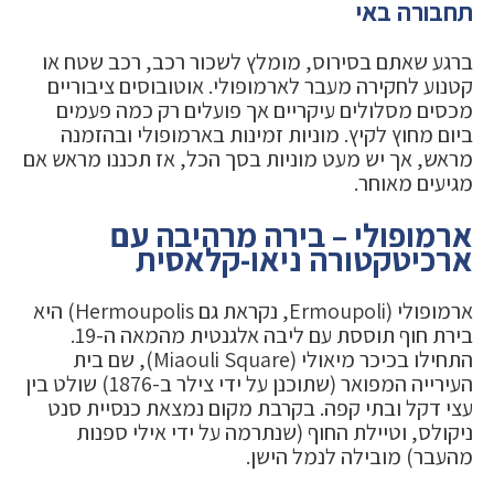
תחבורה באי
ברגע שאתם בסירוס, מומלץ לשכור רכב, רכב שטח או
קטנוע לחקירה מעבר לארמופולי. אוטובוסים ציבוריים
מכסים מסלולים עיקריים אך פועלים רק כמה פעמים
ביום מחוץ לקיץ. מוניות זמינות בארמופולי ובהזמנה
מראש, אך יש מעט מוניות בסך הכל, אז תכננו מראש אם
מגיעים מאוחר.
ארמופולי – בירה מרהיבה עם
ארכיטקטורה ניאו-קלאסית
ארמופולי (Ermoupoli, נקראת גם Hermoupolis) היא
בירת חוף תוססת עם ליבה אלגנטית מהמאה ה-19.
התחילו בכיכר מיאולי (Miaouli Square), שם בית
העירייה המפואר (שתוכנן על ידי צילר ב-1876) שולט בין
עצי דקל ובתי קפה. בקרבת מקום נמצאת כנסיית סנט
ניקולס, וטיילת החוף (שנתרמה על ידי אילי ספנות
מהעבר) מובילה לנמל הישן.