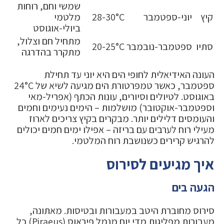
שמשי וחם, רוחות
קיץ
יוני-ספטמבר
28-30°C
מלטמי
ביולי-אוגוסט
מתחיל חם וצלול,
סתיו
ספטמבר-נובמבר
20-25°C
מתקרר בהדרגה
העונה האידיאלית לחופי הים היא יוני עד תחילת
ספטמבר, כאשר טמפרטורת הים מגיעה לשיא של 24°C
באוגוסט. לטיולים וסיורים, עונות הכתף (אפריל-מאי
וספטמבר-אוקטובר) מושלמות – הימים נעימים וחמים
והעומסים דלילים יותר. מבקרים בקיץ צריכים לארוז
מעילי רוח לערבים עם בריזה – אפילו ימים חמים יכולים
להרגיש קרירים כשנושבת רוח המלטמי.
איך מגיעים לסירוס
הגעה בים
סירוס מחוברת היטב במעבורות ובטיסות. מאתונה,
מעבורות מפליגות מדי יום מנמל פיראוס (Piraeus) כל