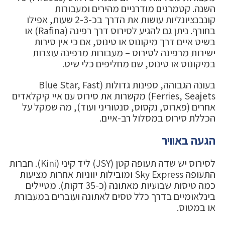
השנה. קטמרנים מודרניים מהירים ומעבורות
קונבנציונליות עושות את הדרך בכ-2-3 שעות, אפילו
בחורף. ניתן גם להגיע לסירוס דרך רפינה (Rafina) או
בשיט איים דרך מיקונוס או טינוס, אם כי אין סירות
ישירות מרפינה לסירוס – מעבורות מרפינה עוצרות
במיקונוס או טינוס, שם מחליפים כלי שיט.
בעונה הגבוהה, ספינות גדולות (Blue Star, Fast
Ferries, Seajets) מקשרות את סירוס עם איי קיקלאדים
אחרים (פארוס, נקסוס, סנטוריני ועוד), מה שמקל על
הכללת סירוס במסלול רב-איים.
הגעה באוויר
לסירוס יש שדה תעופה קטן (JSY) ליד קיני (Kini). חברות
התעופה Sky Express ומובילות יווניות אחרות מציעות
כמה טיסות שבועיות מאתונה (כ-35 דקות). מטיילים
בינלאומיים בדרך כלל טסים לאתונה ועוברים במעבורת
או במטוס.