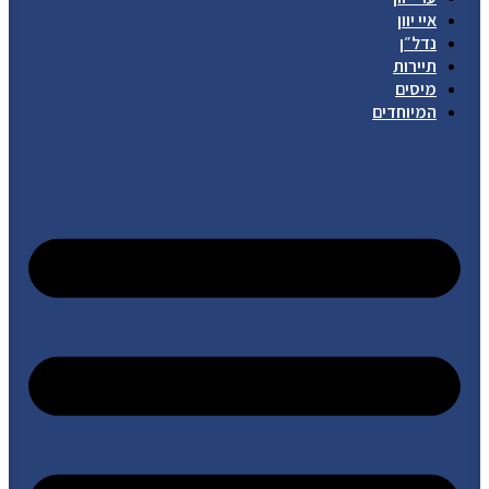
איי יוון
נדל״ן
תיירות
מיסים
המיוחדים