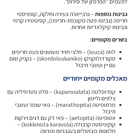
לפעמים "הפרמזן של סירוס".
גבינות נוספות
– גרבייארה צעירה וחלקה, קופניסטי
חריפה (גבינת פטה מקוצפת-חריפה), קסינוטירו קרמי
וגבינות קיקלאדיות אחרות.
בשרים מקומיים:
לוזה (louza) – חלצי חזיר מעושנים מעט חריפים
סקורדולוקניקו (skordoloukaniko) – נקניק שום
עם יין ועשבי תיבול
מאכלים מקומיים ייחודיים
קפרוסלטה (kaparosalata) – סלט פטרוזיליה עם
צלפים ולימון
מרתופיטה (marathopita) – פאי שומר ועשבי
תיבול
אטופיטה (aetopita) – פאי דק עם דגים וירקות
קוקיניסטה קרבולה (kokkinista karavola) –
חלזונות מבושלים בעגבניות ומרווה