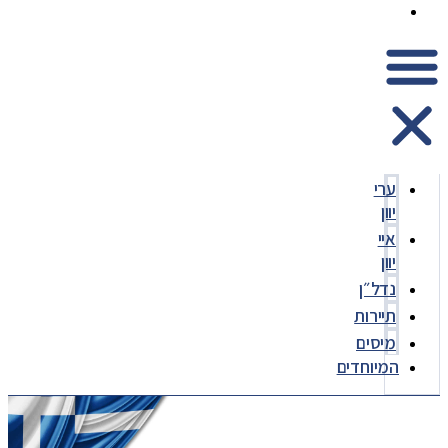
המיוחדים
ערי
יוון
איי
יוון
נדל״ן
תיירות
מיסים
המיוחדים