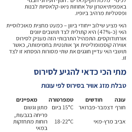
לכינוי "מלכת הקיקלאדים". הנוף העירוני הבנוי
באמפיתיאטרון של אחוזות ניאו-קלאסיות לבנות
ופסטליות מרהיב ביופיו.
האי מציע שילוב ייחודי ביוון – כמעט מחצית מאוכלוסיית
האי (כ-47%) היא קתולית לצד תושבים יוונים
אורתודוקסים. התמהיל התרבותי הזה מעניק לסירוס
אווירה קוסמופוליטית אך אותנטית בחמימותה, כאשר
תושבי האי עדיין חוגגים את שתי מסורות הפסחא זו לצד
זו.
מתי הכי כדאי להגיע לסירוס
טבלת מזג אוויר בסירוס לפי עונות
עונה
חודשים
טמפרטורה
מאפיינים
חורף
דצמבר-פברואר
15°C ביום
מתון וגשום
פריחה בגבעות,
אביב
מרץ-מאי
18-22°C
רוחות מתחזקות
במאי