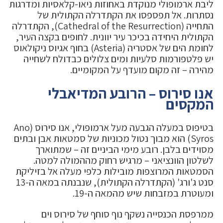
ליבת ארמופולי מנוקדת באחוזות ניאו-קלאסיות ומדרגות
נסתרות. אל תפספסו את הקתדרלה הקתולית של
התחייה (Cathedral of the Resurrection), הקתדרלה
הקתולית היחידה בכיכר עיר יוונית. לחופים בקצה העיר,
לחומת הים של אסטריה (Asteria) בחוף אגיוס ניקולאוס
יש פלטפורמות סלעיות ומים צלולים כבדולח לשחייה
מהירה – זה מקום מועדף על המקומיים.
אנו סירוס – הרובע המדיאבלי
המקסים
בטיפוס במעלה הגבעה מעל ארמופולי, אנו סירוס (Ano
Syros) הוא מבוך נטול מכוניות של סמטאות אבן ובתים
מסוידים בלבן. רובע מימי הביניים זה – שמתוארך
לשלטון הוונציאני – מרגיש רחוק מההמולה למטה.
הסמטאות המרוצפות מובילות כלפי מעלה אל בזיליקת
סנט ג'ורג' (הקתדרלה הקתולית), שנבנתה במאה ה-13
ומעוטרת במזבחות שיש מהמאה ה-19.
ממרפסת הכנסייה נשקף נוף סוחף של סירוס וים