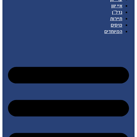
איי יוון
נדל״ן
תיירות
מיסים
המיוחדים