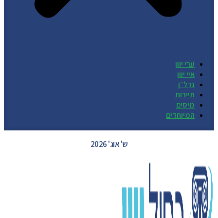
ערי יוון
איי יוון
נדל״ן
תיירות
מיסים
המיוחדים
GREECE WEATHER
ש' אוג' 2026