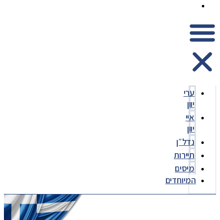
המיוחדים
ערי
יוון
איי
יוון
נדל״ן
תיירות
מיסים
המיוחדים