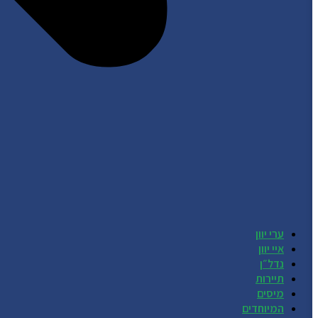
ערי יוון
איי יוון
נדל״ן
תיירות
מיסים
המיוחדים