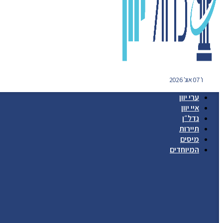
ו' 07 אוג' 2026
ערי יוון
איי יוון
נדל״ן
תיירות
מיסים
המיוחדים