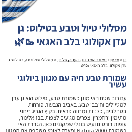
מסלולי טיול וטבע בטילוס: גן
עדן אקולוגי בלב האגאי 🥾🌿
יוון
»
איי יוון
»
טילוס: האי הירוק והעתיק של יוון ️
»
מסלולי טיול וטבע בטילוס: גן
עדן אקולוגי בלב האגאי 🥾🌿
שמורת טבע חיה עם מגוון ביולוגי
עשיר
עם רוב שטח האי מוגן כשמורת טבע, טילוס הוא גן עדן
למטיילים וחובבי טבע. באביב הגבעות פורחות
בסחלבים, כלניות ומרווה פראית. בקיץ הגריג ריחני
מתימין ורוזמרין. צפרים מגיעים לצפות בבז אלינור,
עופות דורסים ועיט בונלי שמקננים כאן. הגדרת האי
כשמורת Natura 2000 ופארק לאומי משקפת את המגוון