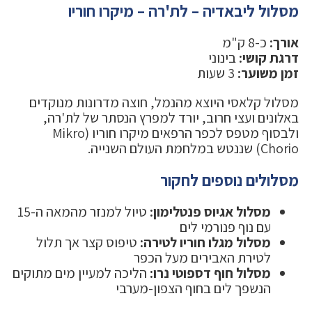
מסלול ליבאדיה – לת'רה – מיקרו חוריו
אורך:
כ-8 ק"מ
דרגת קושי:
בינוני
זמן משוער:
3 שעות
מסלול קלאסי היוצא מהנמל, חוצה מדרונות מנוקדים
באלונים ועצי חרוב, יורד למפרץ הנסתר של לת'רה,
ולבסוף מטפס לכפר הרפאים מיקרו חוריו (Mikro
Chorio) שננטש במלחמת העולם השנייה.
מסלולים נוספים לחקור
מסלול אגיוס פנטלימון:
טיול למנזר מהמאה ה-15
עם נוף פנורמי לים
מסלול מגלו חוריו לטירה:
טיפוס קצר אך תלול
לטירת האבירים מעל הכפר
מסלול חוף דספוטי נרו:
הליכה למעיין מים מתוקים
הנשפך לים בחוף הצפון-מערבי