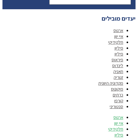
יעדים מובילים
ארגוס
איי יוון
חלקידיקי
פיליון
פיליון
פיראוס
לינדוס
חאניה
זגוריה
מקדוניה היוונית
מיקונוס
כרתים
קורפו
סנטוריני
ארגוס
איי יוון
חלקידיקי
פיליון