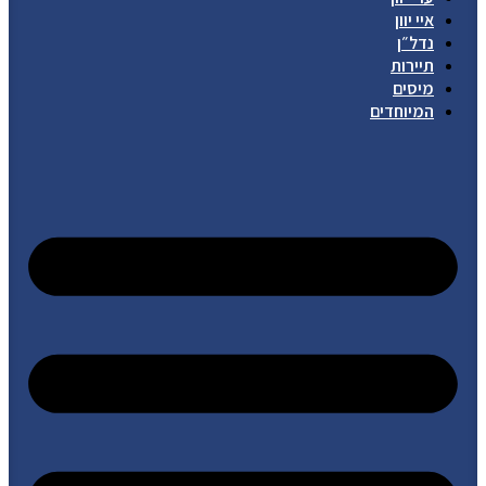
איי יוון
נדל״ן
תיירות
מיסים
המיוחדים