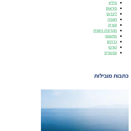
פיליון
פיראוס
לינדוס
חאניה
זגוריה
מקדוניה היוונית
מיקונוס
כרתים
קורפו
סנטוריני
כתבות מובילות