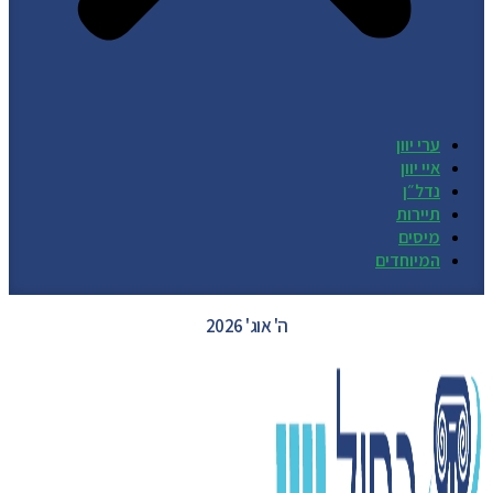
ערי יוון
איי יוון
נדל״ן
תיירות
מיסים
המיוחדים
GREECE WEATHER
ה' אוג' 2026