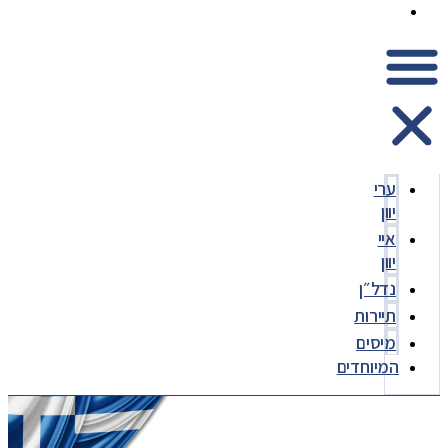
המיוחדים
ערי
יוון
איי
יוון
נדל״ן
תיירות
מיסים
המיוחדים