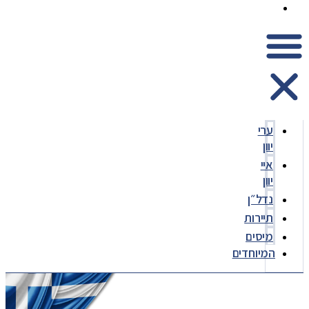
המיוחדים
ערי
יוון
איי
יוון
נדל״ן
תיירות
מיסים
המיוחדים