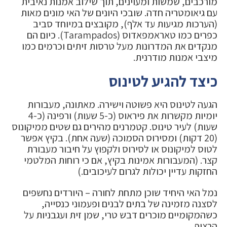
מורכבים, שמשות ומעוינים, תוך שילוב אמנות נאיבית
עם גיאומטריה חדה. שובכי היונים של האי מונים מאות
(הערכות מגיעות עד אלף), מקובצים במיוחד סביב
כפרים כמו טאראמפאדוס (Tarampados). כיום הם
מנקדים את המדרונות מעל טרסות זיתים וכרמים כמו
מיצבי אמנות מודרנית.
כיצד להגיע לטינוס
הגעה לטינוס היא פשוטה וישירה. מאתונה, מעבורות
יומיות מקשרות את פיראוס (כ-5 שעות) ורפינה (כ-4
שעות) לעיר טינוס. קטמרנים מהירים גם שטים ממיקונוס
(20 דקות) ומסירוס הסמוכה (שעה אחת). בקיץ אפשר
לטוס למיקונוס או לסירוס ולקפוץ על חיבור מעבורת
קצר. (המעבורות אמינות בקיץ, אם כי רוחות המלטמי
החזקות עדיין יכולות לגרום לעיכובים.)
נמל האי היחיד שוכן מתחת לחורה – היורדים נחשפים
לסצנה מזמינה של בתים לבנים ופעמוני כנסייה,
כשהמקומיים מוכרים דבש טרי, שמן זית ועגבניות על
הרציף.