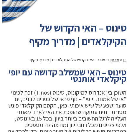
טינוס – האי הקדוש של
הקיקלאדים | מדריך מקיף
יוון
»
איי יוון
»
טינוס – האי הקדוש של הקיקלאדים | מדריך מקיף
טינוס – האי שמשלב קדושה עם יופי
קיקלאדי אותנטי
השוכן בין אנדרוס למיקונוס, טינוס (Tinos) זכה לכינוי
"אי של אמנות ויופי" – נוף פראי של כפרים לבנים, ים
סוער ושפע של שיש איכותי. כאן, הקסם הקיקלאדי פוגש
מסורת דתית עמוקה שהופכת את האי לאחד מאתרי
העלייה לרגל החשובים ביותר ביוון. בכל 15 באוגוסט,
אלפי צליינים מכל רחבי יוון ומחוצה לה מטפסים
במדרגות השיש התלולות של העיר טינוס, כדי לכבד את