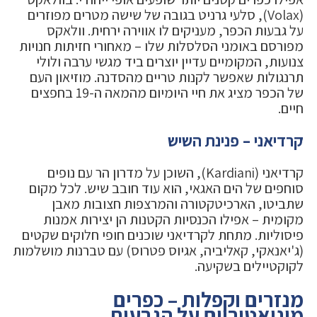
(Volax), סלעי גרניט בגובה של שישה מטרים מפוזרים
על גבעות הכפר, מעניקים לו אווירה ירחית. וולאקס
מפורסם באומני הסלסלות שלו – מאחורי חזיתות חנויות
צנועות, המקומיים עדיין יוצרים ביד מגשי ערבה ולולי
תרנגולות שאפשר לקנות טריים מהסדנה. מוזיאון העם
של הכפר מציג את חיי היומיום מהמאה ה-19 בחפצים
חיים.
קרדיאני – פנינת השיש
קרדיאני (Kardiani), השוכן על מדרון הר עם נופים
סוחפים של הים האגאי, הוא עוד חובב שיש. לכל מקום
שתביטו, הארכיטקטורה והמרצפות חצובות מאבן
מקומית – אפילו הכנסיות הקטנות הן יצירות אמנות
פיסוליות. מתחת לקרדיאני שוכנים חופי חלוקים שקטים
(ג'יאנאקי, קאליביה, אגיוס פטרוס) עם טברנות מושלמות
לקוקטיילים בשקיעה.
מנזרים וקפלות – כפרים
מיניאטוריים על הגבעות