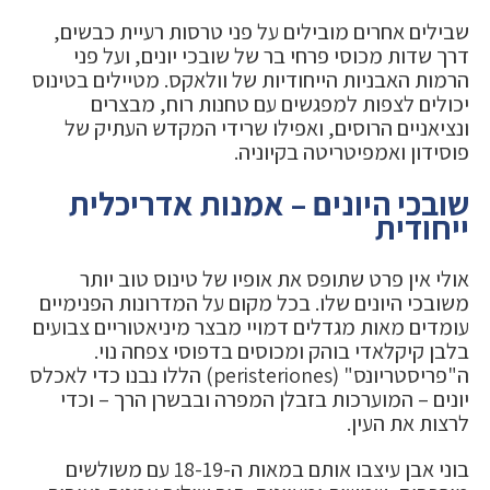
שבילים אחרים מובילים על פני טרסות רעיית כבשים,
דרך שדות מכוסי פרחי בר של שובכי יונים, ועל פני
הרמות האבניות הייחודיות של וולאקס. מטיילים בטינוס
יכולים לצפות למפגשים עם טחנות רוח, מבצרים
ונציאניים הרוסים, ואפילו שרידי המקדש העתיק של
פוסידון ואמפיטריטה בקיוניה.
שובכי היונים – אמנות אדריכלית
ייחודית
אולי אין פרט שתופס את אופיו של טינוס טוב יותר
משובכי היונים שלו. בכל מקום על המדרונות הפנימיים
עומדים מאות מגדלים דמויי מבצר מיניאטוריים צבועים
בלבן קיקלאדי בוהק ומכוסים בדפוסי צפחה נוי.
ה"פריסטריונס" (peristeriones) הללו נבנו כדי לאכלס
יונים – המוערכות בזבלן המפרה ובבשרן הרך – וכדי
לרצות את העין.
בוני אבן עיצבו אותם במאות ה-18-19 עם משולשים