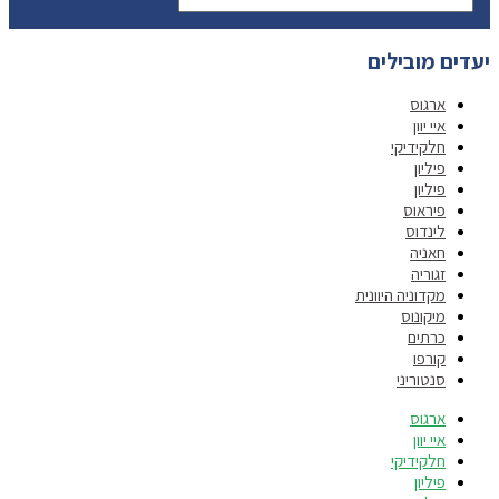
יעדים מובילים
ארגוס
איי יוון
חלקידיקי
פיליון
פיליון
פיראוס
לינדוס
חאניה
זגוריה
מקדוניה היוונית
מיקונוס
כרתים
קורפו
סנטוריני
ארגוס
איי יוון
חלקידיקי
פיליון