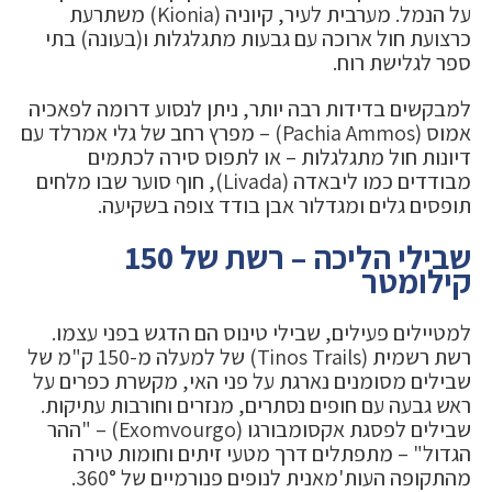
על הנמל. מערבית לעיר, קיוניה (Kionia) משתרעת
כרצועת חול ארוכה עם גבעות מתגלגלות ו(בעונה) בתי
ספר לגלישת רוח.
למבקשים בדידות רבה יותר, ניתן לנסוע דרומה לפאכיה
אמוס (Pachia Ammos) – מפרץ רחב של גלי אמרלד עם
דיונות חול מתגלגלות – או לתפוס סירה לכתמים
מבודדים כמו ליבאדה (Livada), חוף סוער שבו מלחים
תופסים גלים ומגדלור אבן בודד צופה בשקיעה.
שבילי הליכה – רשת של 150
קילומטר
למטיילים פעילים, שבילי טינוס הם הדגש בפני עצמו.
רשת רשמית (Tinos Trails) של למעלה מ-150 ק"מ של
שבילים מסומנים נארגת על פני האי, מקשרת כפרים על
ראש גבעה עם חופים נסתרים, מנזרים וחורבות עתיקות.
שבילים לפסגת אקסומבורגו (Exomvourgo) – "ההר
הגדול" – מתפתלים דרך מטעי זיתים וחומות טירה
מהתקופה העות'מאנית לנופים פנורמיים של 360°.