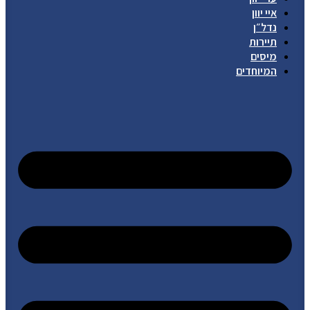
איי יוון
נדל״ן
תיירות
מיסים
המיוחדים