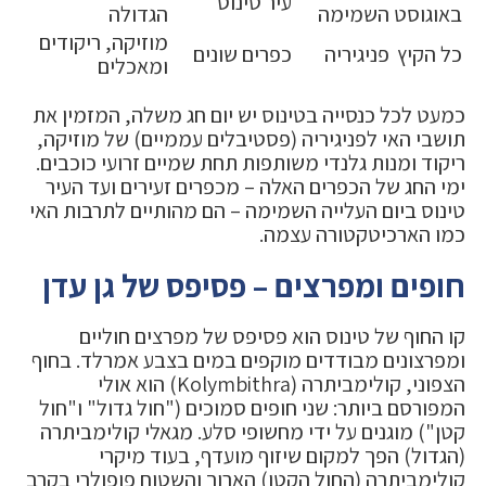
עיר טינוס
באוגוסט
השמימה
הגדולה
מוזיקה, ריקודים
כל הקיץ
פניגיריה
כפרים שונים
ומאכלים
כמעט לכל כנסייה בטינוס יש יום חג משלה, המזמין את
תושבי האי לפניגיריה (פסטיבלים עממיים) של מוזיקה,
ריקוד ומנות גלנדי משותפות תחת שמיים זרועי כוכבים.
ימי החג של הכפרים האלה – מכפרים זעירים ועד העיר
טינוס ביום העלייה השמימה – הם מהותיים לתרבות האי
כמו הארכיטקטורה עצמה.
חופים ומפרצים – פסיפס של גן עדן
קו החוף של טינוס הוא פסיפס של מפרצים חוליים
ומפרצונים מבודדים מוקפים במים בצבע אמרלד. בחוף
הצפוני, קולימביתרה (Kolymbithra) הוא אולי
המפורסם ביותר: שני חופים סמוכים ("חול גדול" ו"חול
קטן") מוגנים על ידי מחשופי סלע. מגאלי קולימביתרה
(הגדול) הפך למקום שיזוף מועדף, בעוד מיקרי
קולימביתרה (החול הקטן) הארוך והשטוח פופולרי בקרב