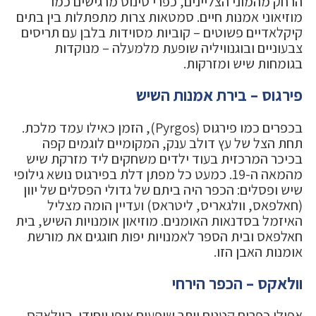
הרחק מהמוני הצליינים, כפרי טינוס מרגישים כמו
מוזיאוני אמנות חיים. סמטאות צרות מתפתלות בין בתים
קיקלאדיים פשוטים – קוביות מסוידות בלבן עם תריסים
צבעוניים ובוגנוויליה שופעת מלמעלה – מנוקדות
בגומחות שיש ומזרקות.
פירגוס – בירת אמנות השיש
בכפרים כמו פירגוס (Pyrgos), הזמן כאילו עמד מלכת.
תחת הצל של עץ דולב ענק, המקומיים לוגמים קפה
בכיכר המרכזית בעוד ילדים משחקים ליד מזרקת שיש
מהמאה ה-19. כמעט כל מפתן דלת בפירגוס נושא גילופי
שיש ופסלים: הכפר היה ביתם של גדולי הפסלים של יוון
(חאלפאס, וולגאריס, ליטראס) ועדיין הומה מצליל
האיזמל בסדנאות האומנים. מוזיאון אומנויות השיש, בית
חאלפאס ובית הספר לאמנויות יפות חוגגים את מורשת
אומנות האבן הזו.
וולאקס – הכפר הירחי
אפילו כפרים קטנים יותר שופעים אופי ייחודי. בוולאקס