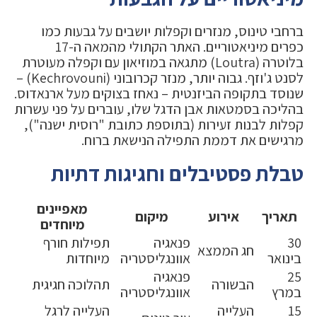
ברחבי טינוס, מנזרים וקפלות יושבים על גבעות כמו
כפרים מיניאטוריים. האתר הקתולי מהמאה ה-17
בלוטרה (Loutra) מתגאה במוזיאון עם וקפלה מעוטרת
לסנט ג'וזף. גבוה יותר, מנזר קכרובוני (Kechrovouni) –
שנוסד בתקופה הביזנטית – נאחז בצוקים מעל ארנאדוס.
בהליכה בסמטאות אבן הדגל שלו, עוברים על פני עשרות
קפלות לבנות זעירות (בתוספת כתובת "רוסית ישנה"),
מרגישים את דממת התפילה הנישאת ברוח.
טבלת פסטיבלים וחגיגות דתיות
מאפיינים
תאריך
אירוע
מיקום
מיוחדים
30
פנאגיה
תפילות חורף
חג הממצא
בינואר
אוונגליסטריה
מיוחדות
25
פנאגיה
הבשורה
תהלוכה חגיגית
במרץ
אוונגליסטריה
15
העלייה
העלייה לרגל