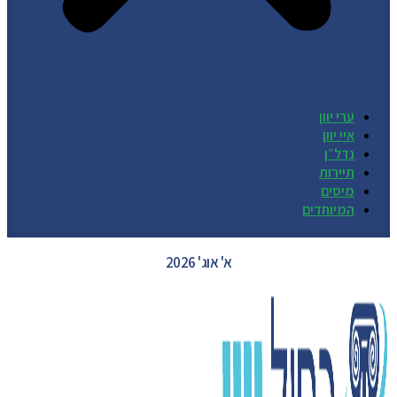
ערי יוון
איי יוון
נדל״ן
תיירות
מיסים
המיוחדים
GREECE WEATHER
א' אוג' 2026