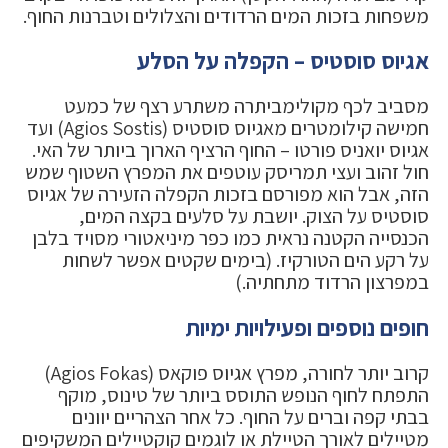
משפחות בזכות המים הרדודים והצלולים וטברנות החוף.
אגיוס סוסטיס – הקפלה על הסלע
מסביב לכף מקולימביתרה משתרע רצף של כמעט
חמישה קילומטרים מאגיוס סוסטיס (Agios Sostis) ועד
אגיוס יואניס פורטו – החוף הרציף הארוך ביותר של האי.
חול זהוב ועצי תמריסק עוטפים את המפרץ השטוף שמש
הזה, אבל הוא מפורסם בזכות הקפלה הזעירה של אגיוס
סוסטיס על הצוק. יושבת על סלעים בקצה המים,
הכנסייה הקטנה נראית כמו כפר מיניאטורי מסויד בלבן
על רקע הים הטורקיז. (בימים שקטים אפשר לשחות
במפרצון הרדוד מתחתיה.)
חופים נוספים ופעילויות ימיות
קרוב יותר לחורה, מפרץ אגיוס פוקאס (Agios Fokas)
התפתח לחוף הנופש התוסס ביותר של טינוס, מוקף
בבתי קפה וברים על החוף. כל אחר הצהריים יוונים
מטיילים לאורך הטיילת או לוגמים קוקטיילים המשקיפים