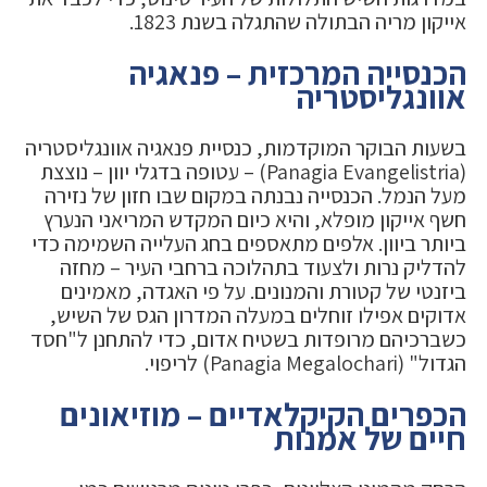
אייקון מריה הבתולה שהתגלה בשנת 1823.
הכנסייה המרכזית – פנאגיה
אוונגליסטריה
בשעות הבוקר המוקדמות, כנסיית פנאגיה אוונגליסטריה
(Panagia Evangelistria) – עטופה בדגלי יוון – נוצצת
מעל הנמל. הכנסייה נבנתה במקום שבו חזון של נזירה
חשף אייקון מופלא, והיא כיום המקדש המריאני הנערץ
ביותר ביוון. אלפים מתאספים בחג העלייה השמימה כדי
להדליק נרות ולצעוד בתהלוכה ברחבי העיר – מחזה
ביזנטי של קטורת והמנונים. על פי האגדה, מאמינים
אדוקים אפילו זוחלים במעלה המדרון הגס של השיש,
כשברכיהם מרופדות בשטיח אדום, כדי להתחנן ל"חסד
הגדול" (Panagia Megalochari) לריפוי.
הכפרים הקיקלאדיים – מוזיאונים
חיים של אמנות