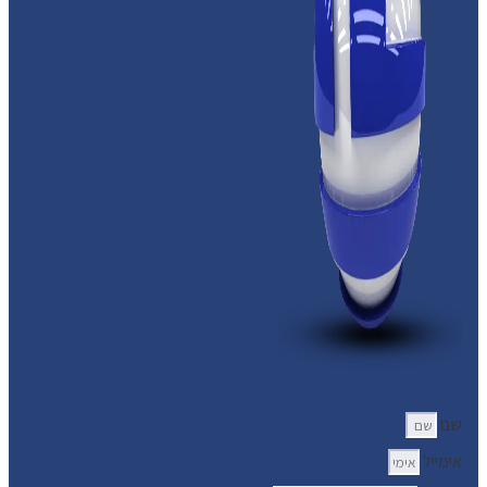
שם
אימייל