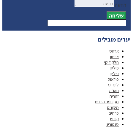
הודעה
שליחה
יעדים מובילים
ארגוס
איי יוון
חלקידיקי
פיליון
פיליון
פיראוס
לינדוס
חאניה
זגוריה
מקדוניה היוונית
מיקונוס
כרתים
קורפו
סנטוריני