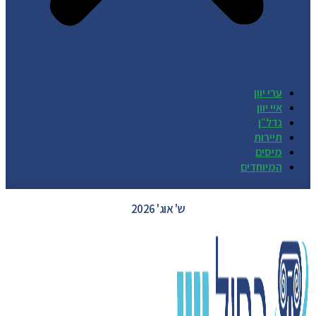
ערי יוון
איי יוון
נדל״ן
תיירות
מיסים
המיוחדים
GREECE WEATHER
ש' אוג' 2026