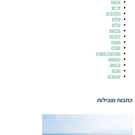
ארגוס
איי יוון
חלקידיקי
פיליון
פיליון
פיראוס
לינדוס
חאניה
זגוריה
מקדוניה היוונית
מיקונוס
כרתים
קורפו
סנטוריני
כתבות מובילות