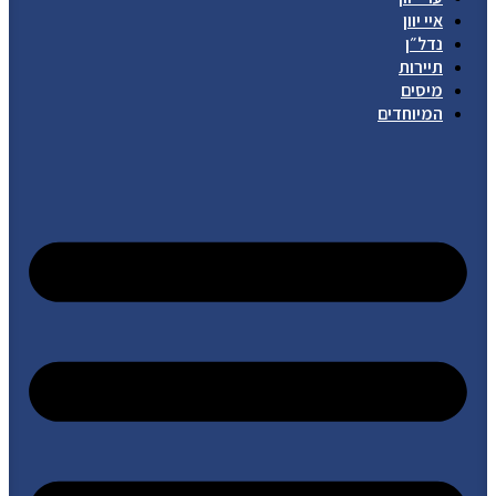
איי יוון
נדל״ן
תיירות
מיסים
המיוחדים