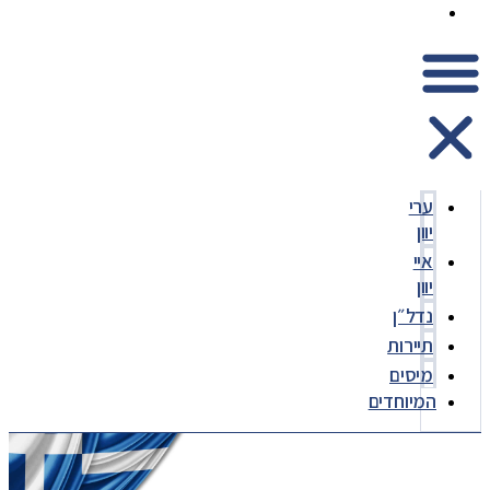
המיוחדים
ערי
יוון
איי
יוון
נדל״ן
תיירות
מיסים
המיוחדים