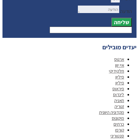
הודעה
שליחה
יעדים מובילים
ארגוס
איי יוון
חלקידיקי
פיליון
פיליון
פיראוס
לינדוס
חאניה
זגוריה
מקדוניה היוונית
מיקונוס
כרתים
קורפו
סנטוריני