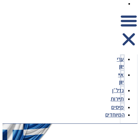
המיוחדים
ערי
יוון
איי
יוון
נדל״ן
תיירות
מיסים
המיוחדים