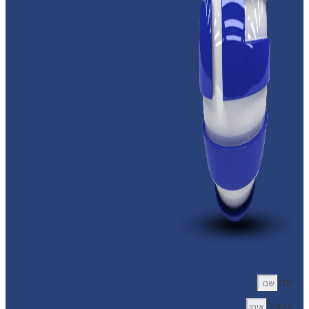
שם
אימייל