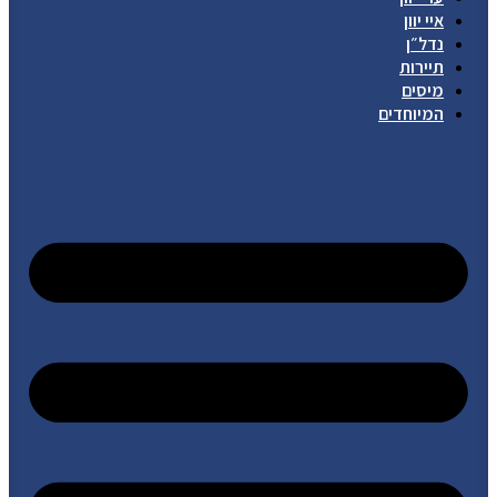
איי יוון
נדל״ן
תיירות
מיסים
המיוחדים