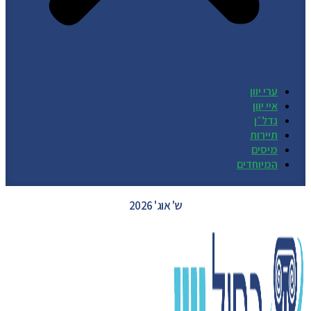
ערי יוון
איי יוון
נדל״ן
תיירות
מיסים
המיוחדים
GREECE WEATHER
ש' אוג' 2026