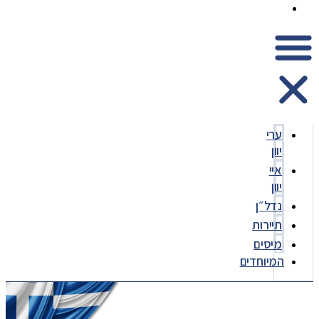
המיוחדים
ערי
יוון
איי
יוון
נדל״ן
תיירות
מיסים
המיוחדים