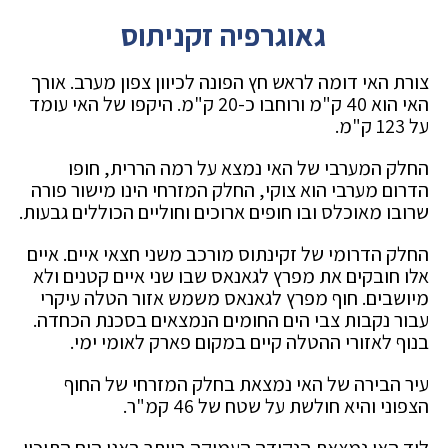
גאוגרפיה זקניתוס
צורת האי דומה לראש חץ הפונה לכיוון צפון מערב. אורך
האי הוא 40 ק"מ ורוחבו כ-20 ק"מ. היקפו של האי עומד
על 123 ק"מ.
החלק המערבי של האי נמצא על רמה הררית, חופו
הדרום מערבי הוא צוקי, החלק המזרחי הינו מישור פורה
שרובו מאוכלס ובו חופים ארוכים וחוליים הכוללים גבעות.
החלק הדרומי של זקינתוס מורכב משני חצאי איים. איים
אלו חובקים את מפרץ לגאנאס שבו שני איים קטנים ולא
מיושבים. חוף מפרץ לגאנאס משמש אזור הטלה עיקרי
עבור נקבות צבי הים החומים הנמצאים בסכנת הכחדה.
בנוף לאזורי ההטלה קיים במקום פארק לאומי ימי.
עיר הבירה של האי נמצאת בחלק המזרחי של החוף
הצפוני והיא חולשת על שטח של 46 קמ"ר.