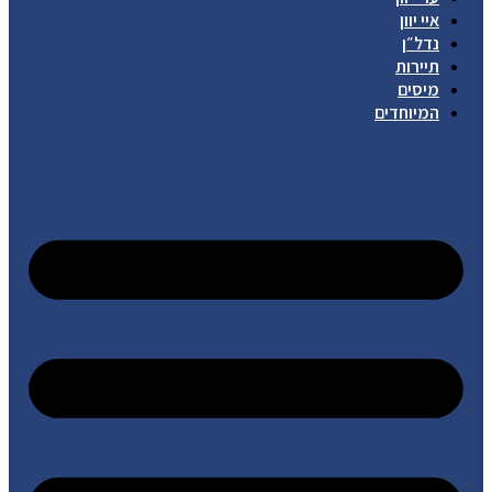
איי יוון
נדל״ן
תיירות
מיסים
המיוחדים