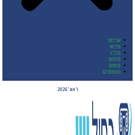
ערי יוון
איי יוון
נדל״ן
תיירות
מיסים
המיוחדים
GREECE WEATHER
ו' אוג' 2026