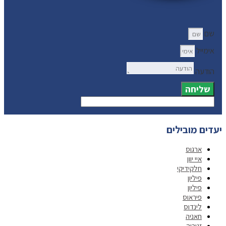
שם
אימייל
הודעה
שליחה
יעדים מובילים
ארגוס
איי יוון
חלקידיקי
פיליון
פיליון
פיראוס
לינדוס
חאניה
זגוריה