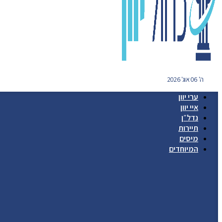
ה' 06 אוג' 2026
ערי יוון
איי יוון
נדל״ן
תיירות
מיסים
המיוחדים