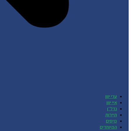
ערי יוון
איי יוון
נדל״ן
תיירות
מיסים
המיוחדים