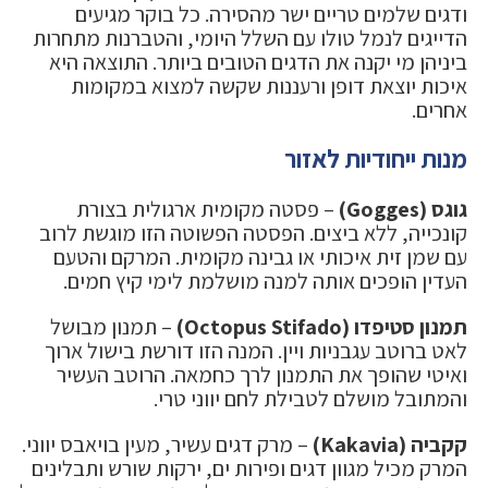
ודגים שלמים טריים ישר מהסירה. כל בוקר מגיעים
הדייגים לנמל טולו עם השלל היומי, והטברנות מתחרות
ביניהן מי יקנה את הדגים הטובים ביותר. התוצאה היא
איכות יוצאת דופן ורעננות שקשה למצוא במקומות
אחרים.
מנות ייחודיות לאזור
גוגס (Gogges)
– פסטה מקומית ארגולית בצורת
קונכייה, ללא ביצים. הפסטה הפשוטה הזו מוגשת לרוב
עם שמן זית איכותי או גבינה מקומית. המרקם והטעם
העדין הופכים אותה למנה מושלמת לימי קיץ חמים.
תמנון סטיפדו (Octopus Stifado)
– תמנון מבושל
לאט ברוטב עגבניות ויין. המנה הזו דורשת בישול ארוך
ואיטי שהופך את התמנון לרך כחמאה. הרוטב העשיר
והמתובל מושלם לטבילת לחם יווני טרי.
קקביה (Kakavia)
– מרק דגים עשיר, מעין בויאבס יווני.
המרק מכיל מגוון דגים ופירות ים, ירקות שורש ותבלינים