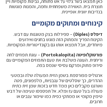
כאן תמצאו בשר צלוי על אש פתוחה, גבינות מקומיות ויין
תוצרת בית. האווירה משפחתית וחמה, והמנות מוגשות
בנדיבות יוונית אופיינית.
קינוחים ומתוקים מקומיים
דיפלס (Diples)
– ספירלות בצק מטוגנות עם דבש.
הקינוח הפריך והמתוק הזה מוגש בחגים ואירועים
מיוחדים, אבל תמצאו אותו גם בקונדיטוריות המקומיות.
פורטוקלופיטה (Portokalopita)
– עוגת תפוזים לחה
וריחנית. העוגה משלבת את טעם התפוזים המקומיים עם
סירופ מתוק ומרקם עסיסי שנמס בפה.
ארגוליס מפורסמת בשמן הזית המעולה שלה ובמטעי
ההדרים, כך שסלטים של עגבניות, מלפפונים, פטה
ואורגנו מקבלים כאן ממד חדש בזכות שמן זית כתית
מעולה בעל טעם עז ומלא. אל תפספסו טעימה של דבש
טימין מקומי או ממתקי כפית כמו שימור ענבים או
חרובים.