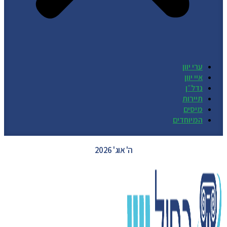
ערי יוון
איי יוון
נדל״ן
תיירות
מיסים
המיוחדים
GREECE WEATHER
ה' אוג' 2026