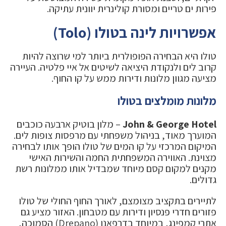
פירות ים טריים ומסורת קולינרית יוונית עתיקה.
אפשרויות לינה בטולו (Tolo)
טולו היא הבחירה הפופולרית ביותר למי שרוצה להיות
קרוב לים ולנקודת היציאה לשיטים אל איי פלטיה. העיירה
מציעה מגוון מלונות ודירות ממש על קו החוף.
מלונות מומלצים בטולו
John & George Hotel
– מלון בוטיק ארבעה כוכבים
המוערך מאוד, בניהול משפחתי עם מרפסות צופות לים.
המיקום המרכזי על קו המים של טולו הופך אותו לבחירה
מצוינת. האווירה המשפחתית החמה והשירות האישי
מקנים למקום קסם מיוחד שמבדיל אותו ממלונות רשת
גדולים.
לתיירים בתקציב מצומצם, לאורך החוף החולי של טולו
פזורים חדרי פנסיון ודירות עם מטבחון. האזור מציע גם
אתרי קמפינג, במיוחד בדרפאנו (Drepano) הסמוכה,