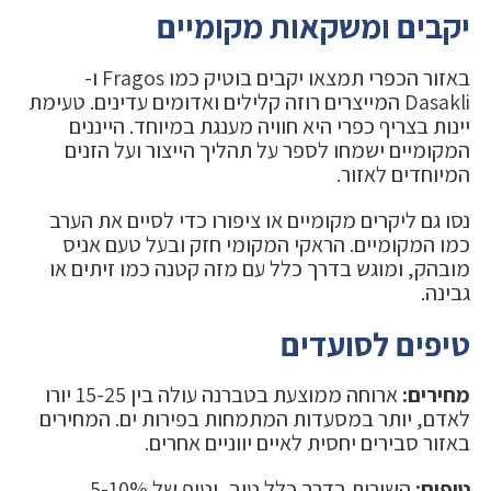
יקבים ומשקאות מקומיים
באזור הכפרי תמצאו יקבים בוטיק כמו Fragos ו-
Dasakli המייצרים רוזה קלילים ואדומים עדינים. טעימת
יינות בצריף כפרי היא חוויה מענגת במיוחד. הייננים
המקומיים ישמחו לספר על תהליך הייצור ועל הזנים
המיוחדים לאזור.
נסו גם ליקרים מקומיים או ציפורו כדי לסיים את הערב
כמו המקומיים. הראקי המקומי חזק ובעל טעם אניס
מובהק, ומוגש בדרך כלל עם מזה קטנה כמו זיתים או
גבינה.
טיפים לסועדים
מחירים:
ארוחה ממוצעת בטברנה עולה בין 15-25 יורו
לאדם, יותר במסעדות המתמחות בפירות ים. המחירים
באזור סבירים יחסית לאיים יווניים אחרים.
טיפים:
השירות בדרך כלל טוב, וטיפ של 5-10%