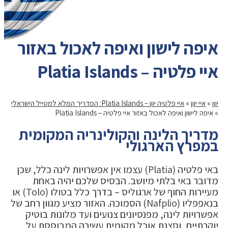
איפה לישון ואיפה לאכול באזור
איי פלטיה – Platia Islands
יוון
»
איי יוון
»
איי פלטיה יוון – Platia Islands: המדריך המלא למטייל הישראלי
»
איפה לישון ואיפה לאכול באזור איי פלטיה – Platia Islands
מדריך הלינה והקולינריה המקומית
במפרץ הארגולי
באי פלטיה (Platia) עצמו אין אפשרויות לינה כלל, שכן
מדובר באי בלתי מיושב. הבסיס שלכם יהיה באחת
מעיירות החוף של ארגוליס – בדרך כלל בטולו (Tolo) או
בנאפפליו (Nafplio) הסמוכה. האזור מציע מגוון רחב של
אפשרויות לינה, מפנסיונים צנועים ועד מלונות בוטיק
יוקרתיים, וסצנת אוכל מקומית עשירה המבוססת על