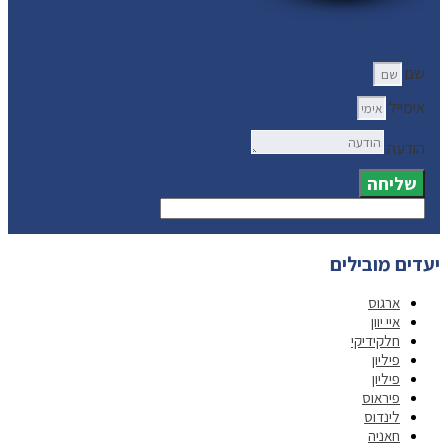
שם
אימייל
הודעה
שליחה
יעדים מובילים
ארגוס
איי יוון
חלקידיקי
פיליון
פיליון
פיראוס
לינדוס
חאניה