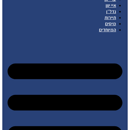
איי יוון
נדל״ן
תיירות
מיסים
המיוחדים