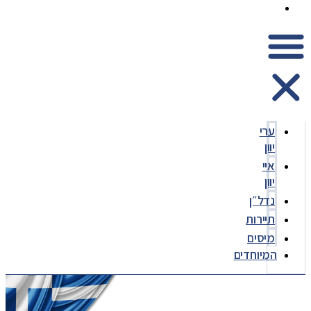
המיוחדים
ערי
יוון
איי
יוון
נדל״ן
תיירות
מיסים
המיוחדים