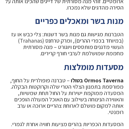
ארומטיים. זוהי מנה מסורתית של דייגים שהכינו אותה על
הסירה מהדגים שלא נמכרו.
מנות בשר ומאכלים כפריים
הטברנות מגישות גם מנות בשר דשנות: צלי כבש או עז
(במיוחד בכפרי ההרים), ומרק טרחנס (Trahanas)
העשוי מדגנים מותססים ויוגורט – מנה מסורתית
מחממת שמושלמת לערבי חורף קרירים.
מסעדות מומלצות
Ormos Taverna בטולו
– טברנה פופולרית על החוף,
מפורסמת בתמנון הצלוי הטרי שלה וקרוקטות הבקלה.
המסעדה ממוקמת ישירות על החול תחת שמשיות,
והאווירה הנינוחה בשילוב עם האוכל המעולה הופכים
אותה למקום מושלם לארוחת צהריים ארוכה או ערב
רומנטי.
המסעדות הכפריות בהרים מציעות חוויה אחרת לגמרי.