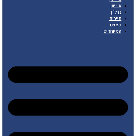
איי יוון
נדל״ן
תיירות
מיסים
המיוחדים