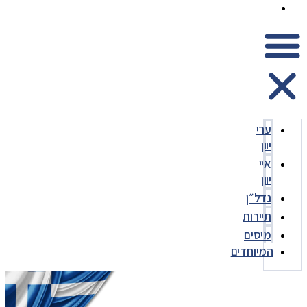
המיוחדים
ערי
יוון
איי
יוון
נדל״ן
תיירות
מיסים
המיוחדים