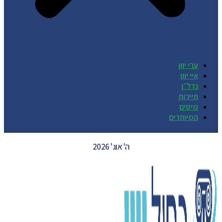
ערי יוון
איי יוון
נדל״ן
תיירות
מיסים
המיוחדים
GREECE WEATHER
ה' אוג' 2026