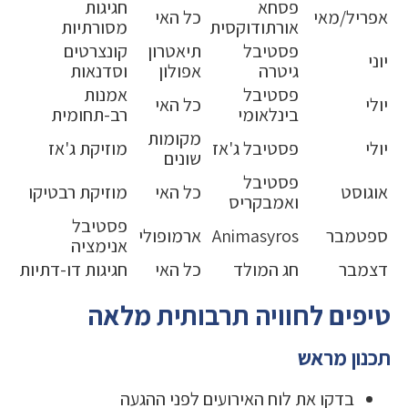
פסחא
חגיגות
אפריל/מאי
כל האי
אורתודוקסית
מסורתיות
פסטיבל
תיאטרון
קונצרטים
יוני
גיטרה
אפולון
וסדנאות
פסטיבל
אמנות
יולי
כל האי
בינלאומי
רב-תחומית
מקומות
יולי
פסטיבל ג'אז
מוזיקת ג'אז
שונים
פסטיבל
אוגוסט
כל האי
מוזיקת רבטיקו
ואמבקריס
פסטיבל
ספטמבר
Animasyros
ארמופולי
אנימציה
דצמבר
חג המולד
כל האי
חגיגות דו-דתיות
טיפים לחוויה תרבותית מלאה
תכנון מראש
בדקו את לוח האירועים לפני ההגעה