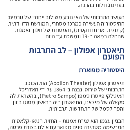
בערים גדולות בהרבה.
העושר התרבותי של האי נובע משילוב ייחודי של גורמים:
ההיסטוריה העשירה כמרכז מסחרי, המורשת הדו-דתית
(קתולית ואורתודוקסית), והמסורת של חינוך ואמנות
שהחלה במאה ה-19 ונמשכת עד היום.
תיאטרון אפולון – לב התרבות
הפועם
היסטוריה מפוארת
תיאטרון אפולון (Apollon Theater) הוא הכוכב
התרבותי של סירוס. נבנה ב-1864 על ידי האדריכל
האיטלקי פייטרו סמפו (Pietro Sampo), בהשראת לה
סקאלה של מילאנו, התיאטרון היה הראשון מסוגו ביוון
והפך לסמל של התחדשות תרבותית.
הבניין עצמו הוא יצירת אמנות – החזית הניאו-קלאסית
המרשימה מסתירה פנים מפואר עם אולם בצורת פרסה,