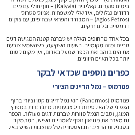
בימים סוערים. קאליביה (Kalyvia) – חוף חולי עם מים
רדודים וצלולים, אידיאלי למשפחות. אגיוס פטרוס
(Agios Petros) – המבודד והפראי שבחופים, עם צוקים
דרמטיים וגלים חזקים.
בכל אחד מהחופים האלה יש טברנה קטנה המגישה דגים
טריים ומזה מקומיים. בשעות השקיעה, כשהשמש צובעת
את הים בזהב ואת הכפר שמעל באדום, אין מקום קסום
יותר בכל האיים היווניים.
כפרים נוספים שכדאי לבקר
פנורמוס – נמל הדייגים הציורי
פנורמוס (Panormos) הוא נמל דייגים קטן וציורי בחוף
הצפוני של האי. סירות דיג צבעוניות מתנדנדות במפרץ
המוגן, וסביב הנמל פזורות טברנות דגים מעולות. הכפר
גם מארח את מוזיאון נוסף לאמנויות השיש, המתמקד
בטכניקות החציבה ובהיסטוריה של מחצבות השיש באי.