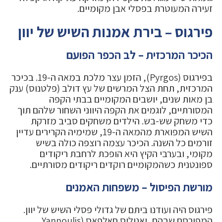
זעירה המעוטרת בפסלי אבן מקומיים.
פירגוס – בירת אמנות השיש של יוון
הכיכר המרכזית – לב הכפר הפועם
בפירגוס (Pyrgos), הזמן עצר מלכת במאה ה-19. בכיכר
המרכזית, תחת הצל המרשים של עץ דולב (פלטנוס) ענק
בן מאות שנים, יושבים המקומיים בבתי הקפה
המסורתיים, לוגמים את הקפה היווני השחור שלהם תוך
כדי משחק שש-בש. הילדים משחקים סביב מזרקת
השיש המפוארת מהמאה ה-19, שמימיה הקרירים עדיין
זורמים כל השנה. הכיכר עצמה רוצפה כולה בשיש
מקומי, ובערבי הקיץ היא הופכת לרחבת ריקודים
ספונטנית כשהמקומיים רוקדים ריקודים מסורתיים.
מורשת הפיסול – משפחות האמנים
פירגוס היה ועודנו ביתם של גדולי פסלי השיש של יוון.
המפורסם שבהם, יאנוליס חאלפאס (Yannoulis