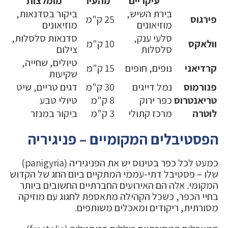
עיקריים
מהעיר
מומלצות
בירת השיש,
ביקור בסדנאות,
פירגוס
25 ק"מ
מוזיאונים
מוזיאונים
סלעי ענק,
סדנאות סלסלות,
וולאקס
10 ק"מ
סלסלות
צילום
טיולים, שחייה,
קרדיאני
נופים, חופים
15 ק"מ
שקיעות
פנורמוס
נמל דייגים
30 ק"מ
דגים טריים, שיט
טריאנטרוס
כפר ירוק
8 ק"מ
טיולי טבע
לוטרה
מרכז קתולי
3 ק"מ
ביקור במנזר
הפסטיבלים המקומיים – פניגיריה
כמעט לכל כפר בטינוס יש את הפניגיריה (panigyria)
שלו – פסטיבל דתי-עממי המתקיים ביום החג של הקדוש
המקומי. אלה הם האירועים החברתיים החשובים ביותר
בחיי הכפר, כשכל הקהילה מתאספת לחגוג עם מוזיקה
מסורתית, ריקודים ומאכלים משותפים.