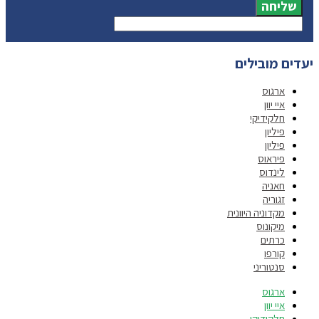
שליחה
יעדים מובילים
ארגוס
איי יוון
חלקידיקי
פיליון
פיליון
פיראוס
לינדוס
חאניה
זגוריה
מקדוניה היוונית
מיקונוס
כרתים
קורפו
סנטוריני
ארגוס
איי יוון
חלקידיקי