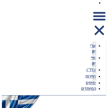
המיוחדים
ערי
יוון
איי
יוון
נדל״ן
תיירות
מיסים
המיוחדים