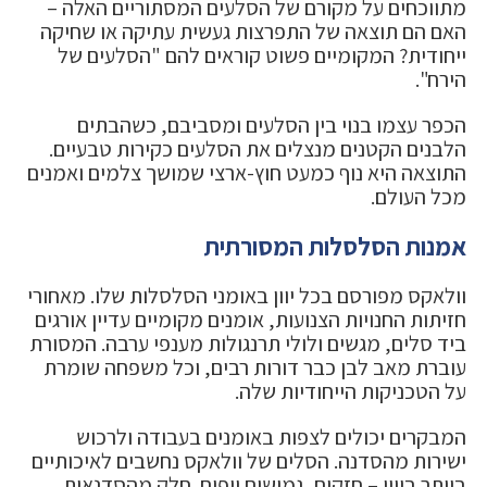
מתווכחים על מקורם של הסלעים המסתוריים האלה –
האם הם תוצאה של התפרצות געשית עתיקה או שחיקה
ייחודית? המקומיים פשוט קוראים להם "הסלעים של
הירח".
הכפר עצמו בנוי בין הסלעים ומסביבם, כשהבתים
הלבנים הקטנים מנצלים את הסלעים כקירות טבעיים.
התוצאה היא נוף כמעט חוץ-ארצי שמושך צלמים ואמנים
מכל העולם.
אמנות הסלסלות המסורתית
וולאקס מפורסם בכל יוון באומני הסלסלות שלו. מאחורי
חזיתות החנויות הצנועות, אומנים מקומיים עדיין אורגים
ביד סלים, מגשים ולולי תרנגולות מענפי ערבה. המסורת
עוברת מאב לבן כבר דורות רבים, וכל משפחה שומרת
על הטכניקות הייחודיות שלה.
המבקרים יכולים לצפות באומנים בעבודה ולרכוש
ישירות מהסדנה. הסלים של וולאקס נחשבים לאיכותיים
ביותר ביוון – חזקים, גמישים ויפים. חלק מהסדנאות