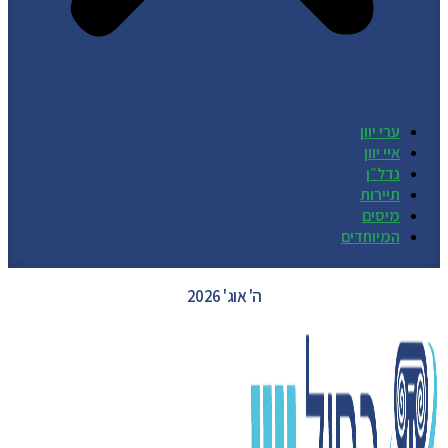
ערי יוון
איי יוון
נדל״ן
תיירות
מיסים
המיוחדים
GREECE WEATHER
ה' אוג' 2026