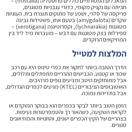
המאכלים המסורתיים כוללים פרוסטליה (frostalia) –
חביתה עם נקניק מקומי, כדורי עגבניות מטוגנים,
פריקסה של סלרי, ושפע של מתוקים תוצרת בית. העוגיות
שקדים (amygdalota) בטעם אוזו, פשטידות גבינה
מטוגנות (lychnarakia), וקסרוטיגנה (xerotigana) –
ספירלות בצק מטוגנות עם דבש – מועברות מיד ליד בין
המוזיקאים הרוקדים.
המלצות למטייל
הדרך הטובה ביותר לחקור את כפרי טינוס היא עם רכב
שכור או קטנוע. הכבישים ההרריים מתפתלים ותלולים,
אבל מתוחזקים היטב ומציעים נופים מרהיבים.
האוטובוסים הציבוריים (KTEL) מגיעים לכפרים הגדולים,
אבל בתדירות נמוכה.
הזמן הטוב ביותר לבקר בכפרים הוא בבוקר המוקדם או
לקראת השקיעה, כשהאור רך והטמפרטורות נעימות.
בצהריים של הקיץ הכפרים ישנים, והחנויות והמוזיאונים
סגורים.