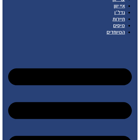
איי יוון
נדל״ן
תיירות
מיסים
המיוחדים