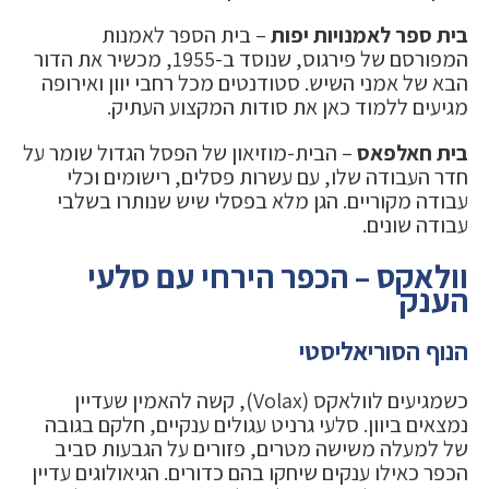
בית ספר לאמנויות יפות
– בית הספר לאמנות
המפורסם של פירגוס, שנוסד ב-1955, מכשיר את הדור
הבא של אמני השיש. סטודנטים מכל רחבי יוון ואירופה
מגיעים ללמוד כאן את סודות המקצוע העתיק.
בית חאלפאס
– הבית-מוזיאון של הפסל הגדול שומר על
חדר העבודה שלו, עם עשרות פסלים, רישומים וכלי
עבודה מקוריים. הגן מלא בפסלי שיש שנותרו בשלבי
עבודה שונים.
וולאקס – הכפר הירחי עם סלעי
הענק
הנוף הסוריאליסטי
כשמגיעים לוולאקס (Volax), קשה להאמין שעדיין
נמצאים ביוון. סלעי גרניט עגולים ענקיים, חלקם בגובה
של למעלה משישה מטרים, פזורים על הגבעות סביב
הכפר כאילו ענקים שיחקו בהם כדורים. הגיאולוגים עדיין