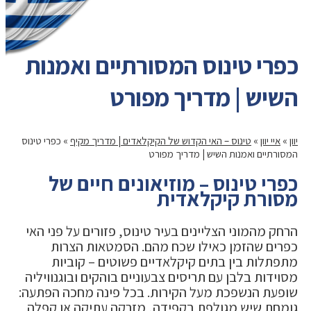
כפרי טינוס המסורתיים ואמנות
השיש | מדריך מפורט
יוון
»
איי יוון
»
טינוס – האי הקדוש של הקיקלאדים | מדריך מקיף
»
כפרי טינוס
המסורתיים ואמנות השיש | מדריך מפורט
כפרי טינוס – מוזיאונים חיים של
מסורת קיקלאדית
הרחק מהמוני הצליינים בעיר טינוס, פזורים על פני האי
כפרים שהזמן כאילו שכח מהם. הסמטאות הצרות
מתפתלות בין בתים קיקלאדיים פשוטים – קוביות
מסוידות בלבן עם תריסים צבעוניים בוהקים ובוגנוויליה
שופעת הנשפכת מעל הקירות. בכל פינה מחכה הפתעה:
גומחת שיש מגולפת בקפידה, מזרקה עתיקה או קפלה